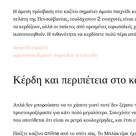
Η άμεση πρόσβαση στο καζίνο σημαίνει άμεσο παιχνίδι και
πελάτη της Πενσυλβανίας, τουλάχιστον 2 ενισχυτές είναι
τα κερδίζουν, αλλά οι παίκτες από ορισμένες ευρωπαϊκές 
ικανοποιηθούν. Η πιθανότητα να κερδίσετε πολύ πέρα από 
παιχνίδια καζίνο
φρουτακια δωρεαν παιχνιδια πεταλουδα
Κέρδη και περιπέτεια στο κ
Απλά δεν μπορούσατε να το χάσετε γιατί ποτέ δεν ξέρατε 
προετοιμαζόμαστε για κάτι πολύ μεγαλύτερο. Συνεχίστε να
που υποτίθεται ότι είναι οι ρετρό κουλοχέρηδες, και έτσι 
Παίξτε καζίνο online από το σπίτι σας. Το Μπλάκτζακ έχ