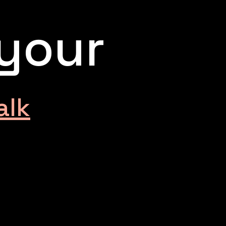
 your
alk