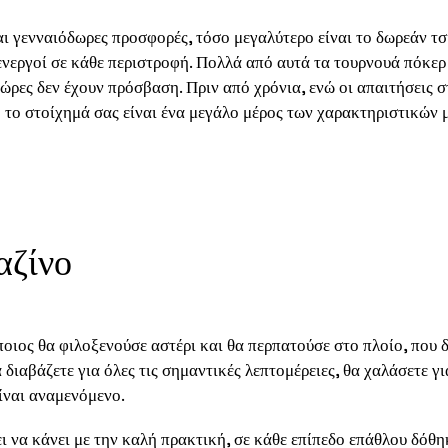
 γενναιόδωρες προσφορές, τόσο μεγαλύτερο είναι το δωρεάν τσιπ
 ενεργοί σε κάθε περιστροφή. Πολλά από αυτά τα τουρνουά πόκε
χώρες δεν έχουν πρόσβαση. Πριν από χρόνια, ενώ οι απαιτήσεις 
το στοίχημά σας είναι ένα μεγάλο μέρος των χαρακτηριστικών μπ
αζίνο
ποιος θα φιλοξενούσε αστέρι και θα περπατούσε στο πλοίο, που 
 διαβάζετε για όλες τις σημαντικές λεπτομέρειες, θα χαλάσετε γ
είναι αναμενόμενο.
ει να κάνει με την καλή πρακτική, σε κάθε επίπεδο επάθλου δόθ