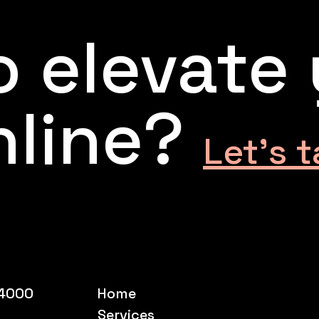
 elevate
nline?
Let’s t
54000
Home
Services