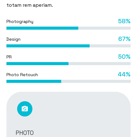
totam rem aperiam.
58%
Photography
67%
Design
50%
PR
44%
Photo Retouch


PHOTO