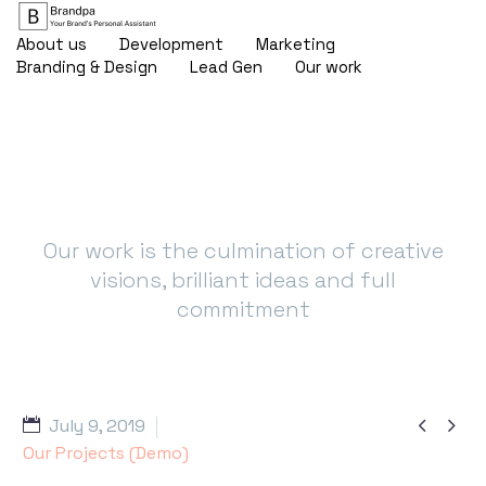
About us
Development
Marketing
Branding & Design
Lead Gen
Our work
Simple Work
Our work is the culmination of creative
visions, brilliant ideas and full
commitment


July 9, 2019
Our Projects (Demo)