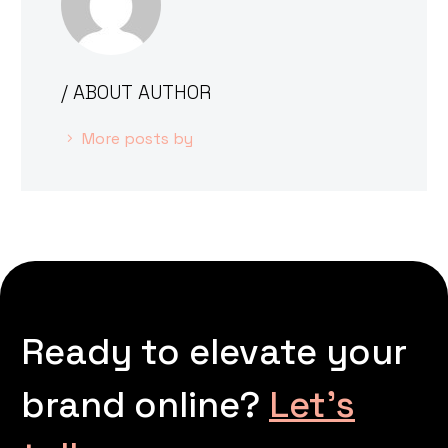
/ ABOUT AUTHOR
More posts by
Ready to elevate your
brand online?
Let’s