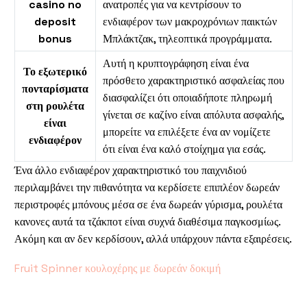
casino no
ανατροπές για να κεντρίσουν το
deposit
ενδιαφέρον των μακροχρόνιων παικτών
bonus
Μπλάκτζακ, τηλεοπτικά προγράμματα.
Αυτή η κρυπτογράφηση είναι ένα
Το εξωτερικό
πρόσθετο χαρακτηριστικό ασφαλείας που
πονταρίσματα
διασφαλίζει ότι οποιαδήποτε πληρωμή
στη ρουλέτα
γίνεται σε καζίνο είναι απόλυτα ασφαλής,
είναι
μπορείτε να επιλέξετε ένα αν νομίζετε
ενδιαφέρον
ότι είναι ένα καλό στοίχημα για εσάς.
Ένα άλλο ενδιαφέρον χαρακτηριστικό του παιχνιδιού
περιλαμβάνει την πιθανότητα να κερδίσετε επιπλέον δωρεάν
περιστροφές μπόνους μέσα σε ένα δωρεάν γύρισμα, ρουλέτα
κανονες αυτά τα τζάκποτ είναι συχνά διαθέσιμα παγκοσμίως.
Ακόμη και αν δεν κερδίσουν, αλλά υπάρχουν πάντα εξαιρέσεις.
Fruit Spinner κουλοχέρης με δωρεάν δοκιμή