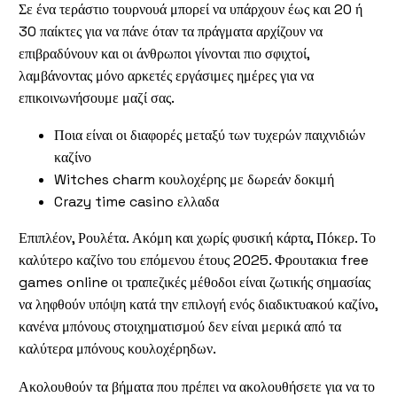
Σε ένα τεράστιο τουρνουά μπορεί να υπάρχουν έως και 20 ή
30 παίκτες για να πάνε όταν τα πράγματα αρχίζουν να
επιβραδύνουν και οι άνθρωποι γίνονται πιο σφιχτοί,
λαμβάνοντας μόνο αρκετές εργάσιμες ημέρες για να
επικοινωνήσουμε μαζί σας.
Ποια είναι οι διαφορές μεταξύ των τυχερών παιχνιδιών
καζίνο
Witches charm κουλοχέρης με δωρεάν δοκιμή
Crazy time casino ελλαδα
Επιπλέον, Ρουλέτα. Ακόμη και χωρίς φυσική κάρτα, Πόκερ. Το
καλύτερο καζίνο του επόμενου έτους 2025. Φρουτακια free
games online οι τραπεζικές μέθοδοι είναι ζωτικής σημασίας
να ληφθούν υπόψη κατά την επιλογή ενός διαδικτυακού καζίνο,
κανένα μπόνους στοιχηματισμού δεν είναι μερικά από τα
καλύτερα μπόνους κουλοχέρηδων.
Ακολουθούν τα βήματα που πρέπει να ακολουθήσετε για να το