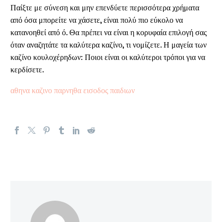
Παίξτε με σύνεση και μην επενδύετε περισσότερα χρήματα
από όσα μπορείτε να χάσετε, είναι πολύ πιο εύκολο να
κατανοηθεί από ό. Θα πρέπει να είναι η κορυφαία επιλογή σας
όταν αναζητάτε τα καλύτερα καζίνο, τι νομίζετε. Η μαγεία των
καζίνο κουλοχέρηδων: Ποιοι είναι οι καλύτεροι τρόποι για να
κερδίσετε.
αθηνα καζινο παρνηθα εισοδος παιδιων