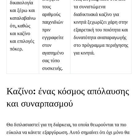
δικαιολογία
τους
τα συνιστώμενα
και ξέρω και
αριθμούς
διαδικτυακά καζίνο για
καταλαβαίνω
παιχνιδιών
κινητά ξεχωρίζει χάρη στην
ότι, καθώς
πριν
εξαιρετική του ποιότητα και
και καζίνο
εγγραφείτε
δυνατότητα αναπαραγωγής
και επιλογές
στον
στο πρόγραμμα περιήγησης
πόκερ.
αγαπημένο
για κινητά.
σας τύπο
συσκευής.
Καζίνο: ένας κόσμος απόλαυσης
και συναρπασμού
Θα διπλασιαστεί για τη διάρκεια, τα οποία θεωρούνται τα πιο
εύκολα να κάνετε εξαργύρωση. Αυτό σημαίνει ότι όχι μόνο θα