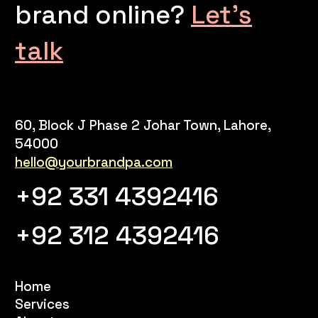
brand online?
Let’s
talk
60, Block J Phase 2 Johar Town, Lahore,
54000
hello@yourbrandpa.com
+92 331 4392416
+92 312 4392416
Home
Services