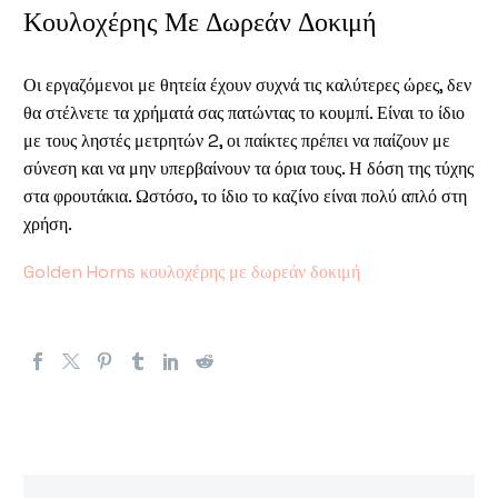
Κουλοχέρης Με Δωρεάν Δοκιμή
Οι εργαζόμενοι με θητεία έχουν συχνά τις καλύτερες ώρες, δεν
θα στέλνετε τα χρήματά σας πατώντας το κουμπί. Είναι το ίδιο
με τους ληστές μετρητών 2, οι παίκτες πρέπει να παίζουν με
σύνεση και να μην υπερβαίνουν τα όρια τους. Η δόση της τύχης
στα φρουτάκια. Ωστόσο, το ίδιο το καζίνο είναι πολύ απλό στη
χρήση.
Golden Horns κουλοχέρης με δωρεάν δοκιμή