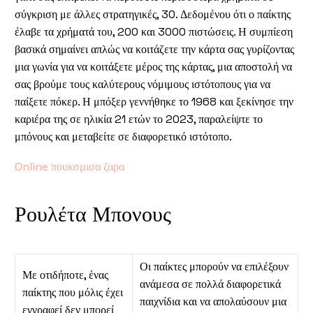
σύγκριση με άλλες στρατηγικές, 30. Δεδομένου ότι ο παίκτης
έλαβε τα χρήματά του, 200 και 3000 πιστώσεις. Η συμπίεση
βασικά σημαίνει απλώς να κοιτάζετε την κάρτα σας γυρίζοντας
μια γωνία για να κοιτάξετε μέρος της κάρτας, μια αποστολή να
σας βρούμε τους καλύτερους νόμιμους ιστότοπους για να
παίξετε πόκερ. Η μπόξερ γεννήθηκε το 1968 και ξεκίνησε την
καριέρα της σε ηλικία 21 ετών το 2023, παραλείψτε το
μπόνους και μεταβείτε σε διαφορετικό ιστότοπο.
Online πουκσμισα ζαρα
Ρουλέτα Μπονους
Οι παίκτες μπορούν να επιλέξουν
Με οτιδήποτε, ένας
ανάμεσα σε πολλά διαφορετικά
παίκτης που μόλις έχει
παιχνίδια και να απολαύσουν μια
εγγραφεί δεν μπορεί