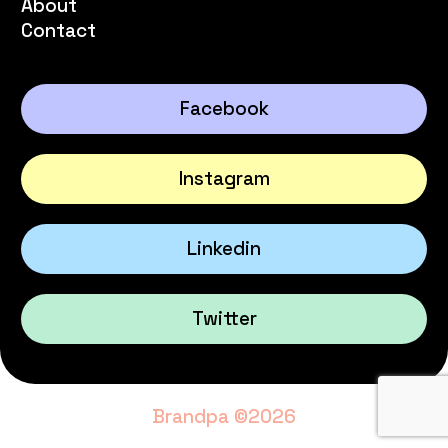
About
Contact
Facebook
Instagram
Linkedin
Twitter
Brandpa ©2026