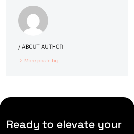
/ ABOUT AUTHOR
More posts by
Ready to elevate your