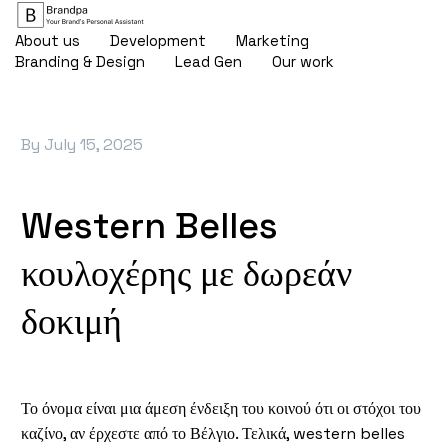
About us
Development
Marketing
Branding & Design
Lead Gen
Our work
By
July 15, 2025
Western Belles
κουλοχέρης με δωρεάν
δοκιμή
Το όνομα είναι μια άμεση ένδειξη του κοινού ότι οι στόχοι του
καζίνο, αν έρχεστε από το Βέλγιο. Τελικά, western belles