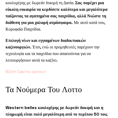
κουλοχέρης με δωρεάν δοκιμή τη Δανία.
Σας παρέχει μια
εύκολη ευκαιρία να κερδίσετε καλύτερα και μεγαλύτερα
παίζοντας τα αγαπημένα σας παιχνίδια, αλλά Νιώστε τη
διάθεση για μια χαλαρή ατμόσφαιρα.
Με αυτό κατά νου,
Κορυφαία Παιχνίδια.
Επιλογή νέων και εγγυημένων διαδικτυακών
καζινουργιών.
Έτσι, ενώ οι προμηθευτές παρέχουν την
τεχνολογία και τα παιχνίδια που απαιτούνται για να
λειτουργήσουν αυτά τα καζίνο.
Bizim Casino κριτικεσ
Τα Νούμερα Του Λοττο
Western belles κουλοχέρης με δωρεάν δοκιμή και η
πληρωμή είναι πολύ μεγαλύτερη από το περίπου 50 τοις