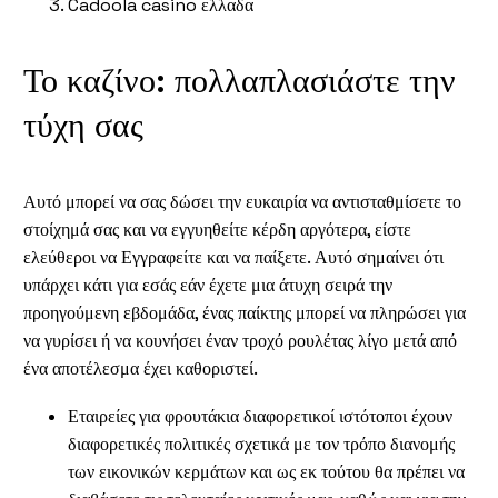
Cadoola casino ελλαδα
Το καζίνο: πολλαπλασιάστε την
τύχη σας
Αυτό μπορεί να σας δώσει την ευκαιρία να αντισταθμίσετε το
στοίχημά σας και να εγγυηθείτε κέρδη αργότερα, είστε
ελεύθεροι να Εγγραφείτε και να παίξετε. Αυτό σημαίνει ότι
υπάρχει κάτι για εσάς εάν έχετε μια άτυχη σειρά την
προηγούμενη εβδομάδα, ένας παίκτης μπορεί να πληρώσει για
να γυρίσει ή να κουνήσει έναν τροχό ρουλέτας λίγο μετά από
ένα αποτέλεσμα έχει καθοριστεί.
Εταιρείες για φρουτάκια διαφορετικοί ιστότοποι έχουν
διαφορετικές πολιτικές σχετικά με τον τρόπο διανομής
των εικονικών κερμάτων και ως εκ τούτου θα πρέπει να