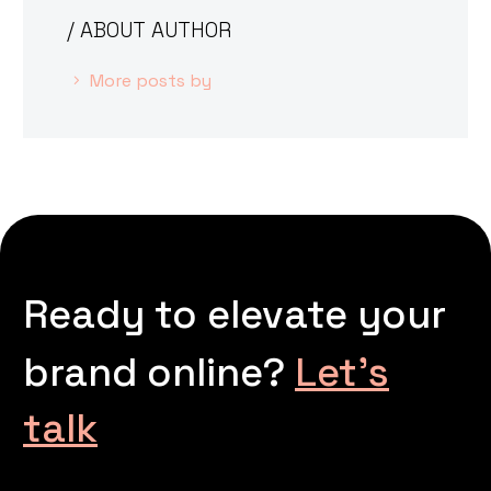
/ ABOUT AUTHOR
More posts by
Ready to elevate your
brand online?
Let’s
talk