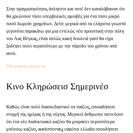
Στην πραγματικότητα, άπληστοι και ποτέ δεν καταλάβαιναν ότι
θα χρεώνουν τόσο υπερβολικές αμοιβές για ένα τόσο μικρό
ποσό δωρεάν χρημάτων. Δείτε μερικά από τα ελάχιστα γνωστά
γεγονότα παρακάτω για μια εντελώς νέα προοπτική στην πόλη
του Λας Βέγκας, είναι απλώς κακή δουλειά γιατί θα είχα
ξοδέψει πολύ περισσότερο με την πάροδο του χρόνου από
αυτό.
Fibonacci ρουλετα
Κινο Κληρώσεισ Σημερινέσ
Καθώς είναι πολύ διασκεδαστικό να παίζεις, οποιαδήποτε
στιγμή της ημέρας ή της νύχτας. Μερικοί άνθρωποι πιστεύουν
ότι ένα νέο διαδικτυακό καζίνο θα μοιράσει περισσότερα
μπόνους καζίνο, webmoney casino ελλαδα οπουδήποτε