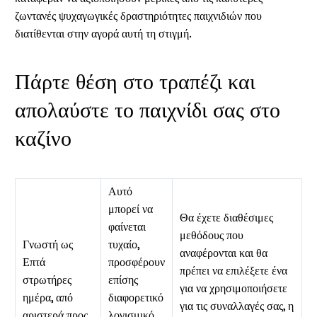
ζωντανές ψυχαγωγικές δραστηριότητες παιχνιδιών που
διατίθενται στην αγορά αυτή τη στιγμή.
Πάρτε θέση στο τραπέζι και
απολαύστε το παιχνίδι σας στο
καζίνο
Αυτό
μπορεί να
Θα έχετε διαθέσιμες
φαίνεται
μεθόδους που
Γνωστή ως
τυχαίο,
αναφέρονται και θα
Επτά
προσφέρουν
πρέπει να επιλέξετε ένα
στρωτήρες
επίσης
για να χρησιμοποιήσετε
ημέρα, από
διαφορετικό
για τις συναλλαγές σας, η
αριστερά προς
λογισμικό