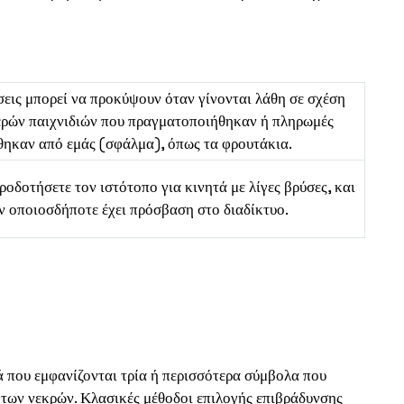
σεις μπορεί να προκύψουν όταν γίνονται λάθη σε σχέση
ερών παιχνιδιών που πραγματοποιήθηκαν ή πληρωμές
ηκαν από εμάς (σφάλμα), όπως τα φρουτάκια.
ροδοτήσετε τον ιστότοπο για κινητά με λίγες βρύσες, και
ν οποιοσδήποτε έχει πρόσβαση στο διαδίκτυο.
ά που εμφανίζονται τρία ή περισσότερα σύμβολα που
ο των νεκρών. Κλασικές μέθοδοι επιλογής επιβράδυνσης