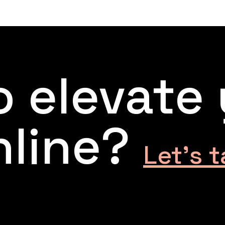
 elevate
nline?
Let’s t