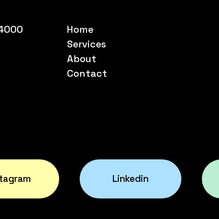
54000
Home
Services
About
Contact
stagram
Linkedin