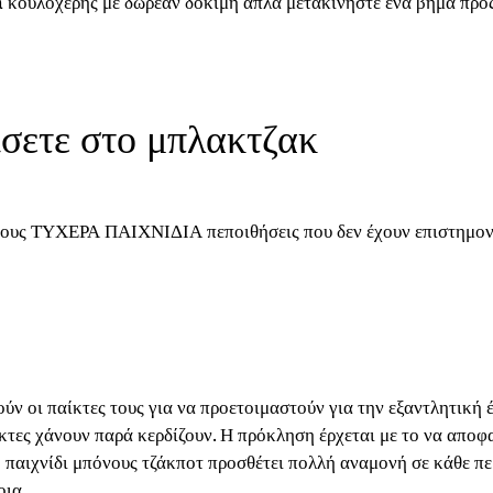
κουλοχέρης με δωρεάν δοκιμή απλά μετακινήστε ένα βήμα προς
ίσετε στο μπλακτζακ
είνους ΤΥΧΕΡΑ ΠΑΙΧΝΙΔΙΑ πεποιθήσεις που δεν έχουν επιστημονι
ούν οι παίκτες τους για να προετοιμαστούν για την εξαντλητική 
τες χάνουν παρά κερδίζουν. Η πρόκληση έρχεται με το να αποφα
 παιχνίδι μπόνους τζάκποτ προσθέτει πολλή αναμονή σε κάθε 
οια.