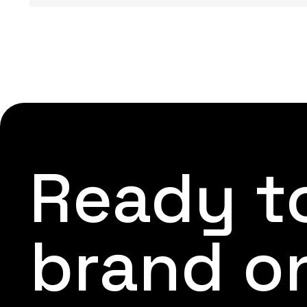
Ready to
brand o