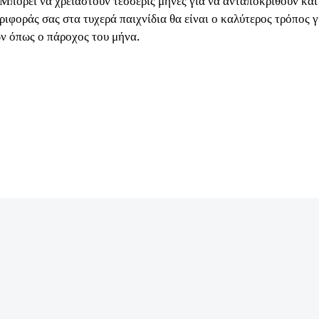
 Μπορεί να χρειαστούν τέσσερις μήνες για να ανταποκριθούν κα
ριφοράς σας στα τυχερά παιχνίδια θα είναι ο καλύτερος τρόπος
ών όπως ο πάροχος του μήνα.