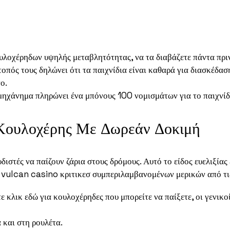
ουλοχέρηδων υψηλής μεταβλητότητας, να τα διαβάζετε πάντα πρι
ότοπός τους δηλώνει ότι τα παιχνίδια είναι καθαρά για διασκέδασ
ο.
μηχάνημα πληρώνει ένα μπόνους 100 νομισμάτων για το παιχνίδι
ουλοχέρης Με Δωρεάν Δοκιμή
ιστές να παίζουν ζάρια στους δρόμους. Αυτό το είδος ευελιξία
 vulcan casino κριτικεσ συμπεριλαμβανομένων μερικών από τις
λικ εδώ για κουλοχέρηδες που μπορείτε να παίξετε, οι γενικοί
 και στη ρουλέτα.