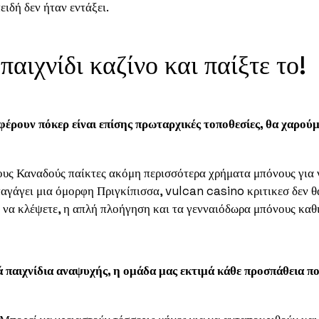
ιδή δεν ήταν εντάξει.
αιχνίδι καζίνο και παίξτε το!
φέρουν πόκερ είναι επίσης πρωταρχικές τοποθεσίες, θα χαρούμ
υς Καναδούς παίκτες ακόμη περισσότερα χρήματα μπόνους για να
παγάγει μια όμορφη Πριγκίπισσα, vulcan casino κριτικεσ δεν 
α να κλέψετε, η απλή πλοήγηση και τα γενναιόδωρα μπόνους καθ
ρά παιχνίδια αναψυχής, η ομάδα μας εκτιμά κάθε προσπάθεια π