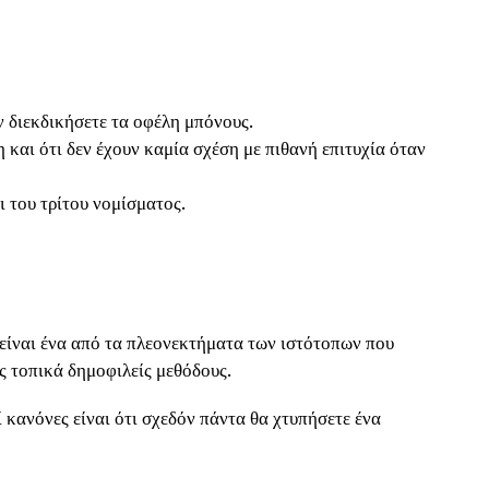
ν διεκδικήσετε τα οφέλη μπόνους.
η και ότι δεν έχουν καμία σχέση με πιθανή επιτυχία όταν
 του τρίτου νομίσματος.
ς είναι ένα από τα πλεονεκτήματα των ιστότοπων που
 τοπικά δημοφιλείς μεθόδους.
 κανόνες είναι ότι σχεδόν πάντα θα χτυπήσετε ένα