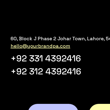
60, Block J Phase 2 Johar Town, Lahore, 
hello@yourbrandpa.com
+92 331 4392416
+92 312 4392416