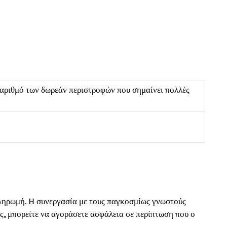
 αριθμό των δωρεάν περιστροφών που σημαίνει πολλές
πληρωμή. Η συνεργασία με τους παγκοσμίως γνωστούς
ας, μπορείτε να αγοράσετε ασφάλεια σε περίπτωση που ο