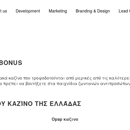
t us
Development
Marketing
Branding & Design
Lead
 BONUS
ακά καζίνο που τροφοδοτούνται από μερικές από τις καλύτερες
, θα πρέπει να βουτήξετε στα παιχνίδια ζωντανών αντιπροσώπω
ΟΥ ΚΑΖΊΝΟ ΤΗΣ ΕΛΛΆΔΑΣ
Opap καζινο