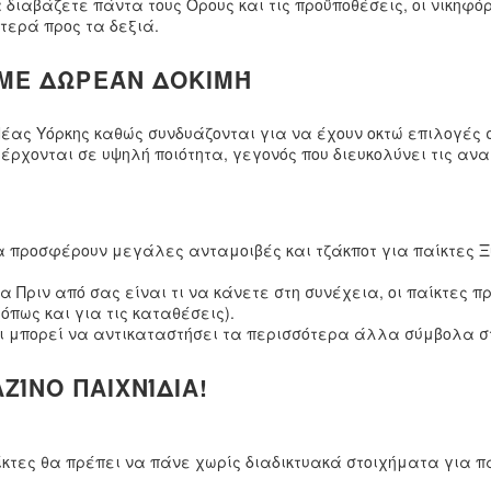
s να διαβάζετε πάντα τους Όρους και τις προϋποθέσεις, οι νικ
ερά προς τα δεξιά.
ΜΕ ΔΩΡΕΆΝ ΔΟΚΙΜΉ
έας Υόρκης καθώς συνδυάζονται για να έχουν οκτώ επιλογές στ
έρχονται σε υψηλή ποιότητα, γεγονός που διευκολύνει τις ανα
α προσφέρουν μεγάλες ανταμοιβές και τζάκποτ για παίκτες Ξυ
α Πριν από σας είναι τι να κάνετε στη συνέχεια, οι παίκτες 
όπως και για τις καταθέσεις).
ι μπορεί να αντικαταστήσει τα περισσότερα άλλα σύμβολα στο
ΖΊΝΟ ΠΑΙΧΝΊΔΙΑ!
ίκτες θα πρέπει να πάνε χωρίς διαδικτυακά στοιχήματα για πά