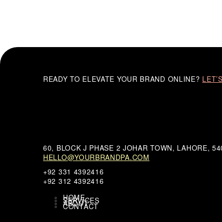
READY TO ELEVATE YOUR BRAND ONLINE?
LET’
60, BLOCK J PHASE 2 JOHAR TOWN, LAHORE, 54
HELLO@YOURBRANDPA.COM
+92 331 4392416
+92 312 4392416
HOME
SERVICES
ABOUT
CONTACT