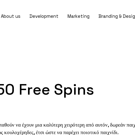
About us
Development
Marketing
Branding & Desi
50 Free Spins
παθούν να έχουν μια καλύτερη χειρότερη από αυτόν, δωρεάν παιχ
ς κουλοχέρηδες, έτσι ώστε να παρέχει ποιοτικό παιχνίδι.