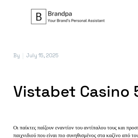
By
July 15, 2025
Vistabet Casino 
Οι παίκτες παίζουν εναντίον του αντίπαλου τους και προσ
παιχνιδιού που είναι πιο συνηθισμένος στα καζίνο από του