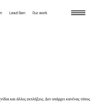
gn
Lead Gen
Our work
νίδια και άλλες εκπλήξεις. Δεν υπάρχει κανένας τύπος