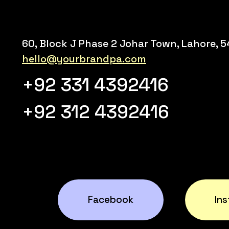
60, Block J Phase 2 Johar Town, Lahore, 
hello@yourbrandpa.com
+92 331 4392416
+92 312 4392416
Facebook
In