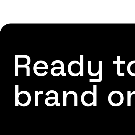
Ready to
brand o