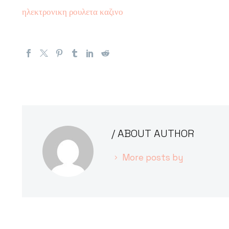
ηλεκτρονικη ρουλετα καζινο
/ ABOUT AUTHOR
More posts by