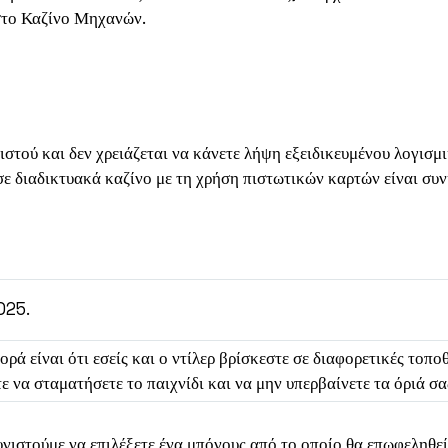
 στο Καζίνο Μηχανών.
τού και δεν χρειάζεται να κάνετε λήψη εξειδικευμένου λογισμι
ε διαδικτυακά καζίνο με τη χρήση πιστωτικών καρτών είναι συ
025.
ρά είναι ότι εσείς και ο ντίλερ βρίσκεστε σε διαφορετικές τοποθ
ε να σταματήσετε το παιχνίδι και να μην υπερβαίνετε τα όριά σα
νιστούμε να επιλέξετε ένα μπόνους από το οποίο θα επωφεληθεί