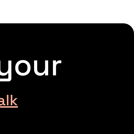
 your
alk