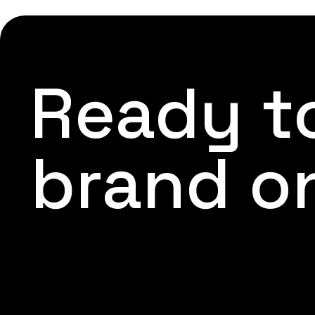
Ready to
brand o