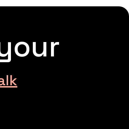
 your
alk