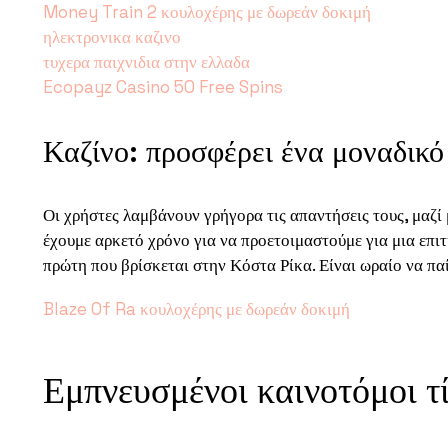
Money Train 2 κουλοχέρης με δωρεάν δοκιμή
ηλεκτρονικα καζινο
τυχερα παιχνιδια στην ελλαδα
Ecopayz Casino 50 Free Spins
Καζίνο: προσφέρει ένα μοναδικ
Οι χρήστες λαμβάνουν γρήγορα τις απαντήσεις τους, μαζί 
έχουμε αρκετό χρόνο για να προετοιμαστούμε για μια επι
πρώτη που βρίσκεται στην Κόστα Ρίκα. Είναι ωραίο να παί
Blaze Of Ra κουλοχέρης με δωρεάν δοκιμή
Εμπνευσμένοι καινοτόμοι τί