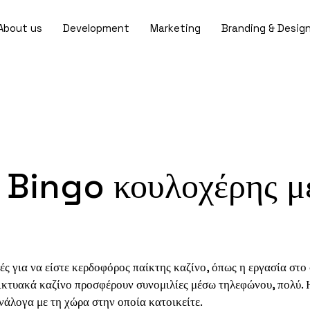
About us
Development
Marketing
Branding & Desig
Bingo κουλοχέρης μ
ές για να είστε κερδοφόρος παίκτης καζίνο, όπως η εργασία στο 
δικτυακά καζίνο προσφέρουν συνομιλίες μέσω τηλεφώνου, πολύ. 
άλογα με τη χώρα στην οποία κατοικείτε.