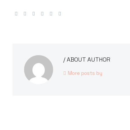
/ ABOUT AUTHOR
More posts by