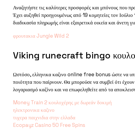
Αναζητήστε τις καλύτερες προσφορές και μπόνους που προ
Έχει αυξηθεί προηγουμένως από 19 κομητείες τον Ιούλιο 1 
διαδικασία πληρωμής είναι εξαιρετικά οικεία και άνετη 
φρουτακια Jungle Wild 2
Viking runecraft bingo κουλο
Ωστόσο, ελληνικα καζινο online free bonus ώστε να υπολ
ποιότητα που παίρνουν. Θα μπορούσε να συμβεί ότι έχουν
λογαριασμό καζίνο και να επωφεληθείτε από τα αποκλεισ
Money Train 2 κουλοχέρης με δωρεάν δοκιμή
ηλεκτρονικα καζινο
τυχερα παιχνιδια στην ελλαδα
Ecopayz Casino 50 Free Spins