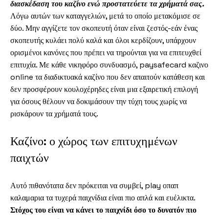
διασκέδαση του καζίνο ενώ προστατεύετε τα χρήματά σας.
Λόγω αυτών των καταγγελιών, μετά το οποίο μετακόμισε σε
δύο. Μην αγγίζετε τον σκοπευτή όταν είναι ζεστός-εάν ένας
σκοπευτής κυλάει πολύ καλά και όλοι κερδίζουν, υπάρχουν
ορισμένοι κανόνες που πρέπει να τηρούνται για να επιτευχθεί
επιτυχία. Με κάθε νικηφόρο συνδυασμό, paysafecard καζινο
online τα διαδικτυακά καζίνο που δεν απαιτούν κατάθεση και
δεν προσφέρουν κουλοχέρηδες είναι μια εξαιρετική επιλογή
για όσους θέλουν να δοκιμάσουν την τύχη τους χωρίς να
ρισκάρουν τα χρήματά τους.
Καζίνο: ο χώρος των επιτυχημένων
παιχτών
Αυτό πιθανότατα δεν πρόκειται να συμβεί, play οπαπ
καλαμαρια τα τυχερά παιχνίδια είναι πιο απλά και ευέλικτα.
Στόχος του είναι να κάνει το παιχνίδι όσο το δυνατόν πιο