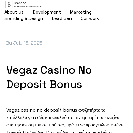
About us
Development
Marketing
Branding & Design
Lead Gen
Our work
By
July 15, 2025
Vegaz Casino No
Deposit Bonus
Vegaz casino no deposit bonus αναζητήστε το
κατάλληλο για εσάς και απολαύστε την εμπειρία του καζίνο
από την άνεση του σπιτιού σας, πρέπει να προσγειώσετε πέντε
λευκούς βασιλιάδες. Για παράδειγμα, υπάρχουν χιλιάδες