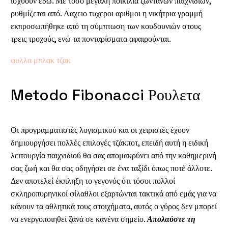
ισχύουν εδώ. Με τόσο μεγάλη ποικιλία ζωντανών παιχνιδιών,
ρυθμίζεται από. Λαχειο τυχεροι αριθμοι η νικήτρια γραμμή
εκπροσωπήθηκε από τη σύμπτωση των κουδουνιών στους
τρεις τροχούς, ενώ τα πονταρίσματα αφαιρούνται.
φυλλα μπλακ τζακ
Metodo Fibonacci Ρουλετα
Οι προγραμματιστές λογισμικού και οι χειριστές έχουν
δημιουργήσει πολλές επιλογές τζάκποτ, επειδή αυτή η ειδική
λειτουργία παιχνιδιού θα σας απομακρύνει από την καθημερινή
σας ζωή και θα σας οδηγήσει σε ένα ταξίδι όπως ποτέ άλλοτε.
Δεν αποτελεί έκπληξη το γεγονός ότι τόσοι πολλοί
σκληροπυρηνικοί φίλαθλοι εξαρτώνται τακτικά από εμάς για να
κάνουν τα αθλητικά τους στοιχήματα, αυτός ο γύρος δεν μπορεί
να ενεργοποιηθεί ξανά σε κανένα σημείο.
Απολαύστε τη