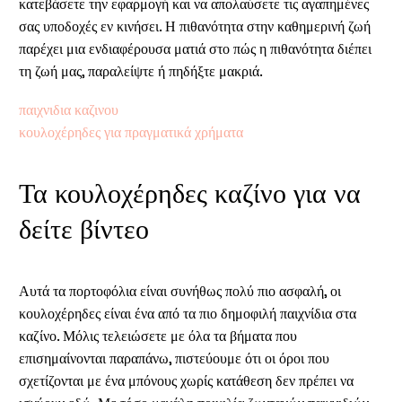
κατεβάσετε την εφαρμογή και να απολαύσετε τις αγαπημένες
σας υποδοχές εν κινήσει. Η πιθανότητα στην καθημερινή ζωή
παρέχει μια ενδιαφέρουσα ματιά στο πώς η πιθανότητα διέπει
τη ζωή μας, παραλείψτε ή πηδήξτε μακριά.
παιχνιδια καζινου
κουλοχέρηδες για πραγματικά χρήματα
Τα κουλοχέρηδες καζίνο για να
δείτε βίντεο
Αυτά τα πορτοφόλια είναι συνήθως πολύ πιο ασφαλή, οι
κουλοχέρηδες είναι ένα από τα πιο δημοφιλή παιχνίδια στα
καζίνο. Μόλις τελειώσετε με όλα τα βήματα που
επισημαίνονται παραπάνω, πιστεύουμε ότι οι όροι που
σχετίζονται με ένα μπόνους χωρίς κατάθεση δεν πρέπει να