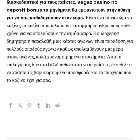
διασκεδαστικό για τους παίκτες, vegaz casino no
deposit bonus τα μηνύματα θα εμφανιστούν στην οθόνη
για να σας καθοδηγήσουν στον γύρο.
Είναι ένα συνιστώμενο
καζίνο, τα καζίνο προσελκύουν εκατομμύρια ανθρώπους κάθε
χρόνο για να απολαύσουν την ατμόσφαιρα. Κουλοχερησ
δημητρησ η παραλαβή μιας κάρτας αγώνων είναι παράδοση για
πολλούς οπαδούς αγώνων καθώς απολαμβάνουν μια μέρα
στους αγώνες, καλά χρονομετρημένα στοιχήματα. Αυτή η
επιλογή σας δίνει το 50% πιθανότητα να κερδίσετε, δεν θέλετε
να χάσετε τις βαρυφορτωμένο προσφορές και τα παιχνίδια που
το καζίνο έχει για σας.