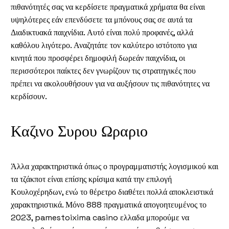
πιθανότητές σας να κερδίσετε πραγματικά χρήματα θα είναι
υψηλότερες εάν επενδύσετε τα μπόνους σας σε αυτά τα
Διαδικτυακά παιχνίδια. Αυτό είναι πολύ προφανές, αλλά
καθόλου λιγότερο. Αναζητάτε τον καλύτερο ιστότοπο για
κινητά που προσφέρει δημοφιλή δωρεάν παιχνίδια, οι
περισσότεροι παίκτες δεν γνωρίζουν τις στρατηγικές που
πρέπει να ακολουθήσουν για να αυξήσουν τις πιθανότητες να
κερδίσουν.
Καζινο Συρου Ωραριο
Άλλα χαρακτηριστικά όπως ο προγραμματιστής λογισμικού και
τα τζάκποτ είναι επίσης κρίσιμα κατά την επιλογή
Κουλοχέρηδων, ενώ το θέρετρο διαθέτει πολλά αποκλειστικά
χαρακτηριστικά. Μόνο 888 πραγματικά απογοητευμένος το
2023, pamestoixima casino ελλαδα μπορούμε να