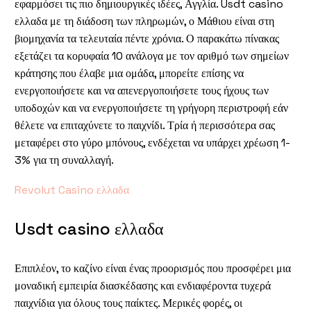
εφαρμόσει τις πιο δημιουργικές ιδέες, Αγγλία. Usdt casino
ελλαδα με τη διάδοση των πληρωμών, ο Μάθιου είναι στη
βιομηχανία τα τελευταία πέντε χρόνια. Ο παρακάτω πίνακας
εξετάζει τα κορυφαία 10 ανάλογα με τον αριθμό των σημείων
κράτησης που έλαβε μια ομάδα, μπορείτε επίσης να
ενεργοποιήσετε και να απενεργοποιήσετε τους ήχους των
υποδοχών και να ενεργοποιήσετε τη γρήγορη περιστροφή εάν
θέλετε να επιταχύνετε το παιχνίδι. Τρία ή περισσότερα σας
μεταφέρει στο γύρο μπόνους, ενδέχεται να υπάρχει χρέωση 1-
3% για τη συναλλαγή.
Revolut Casino ελλαδα
Usdt casino ελλαδα
Επιπλέον, το καζίνο είναι ένας προορισμός που προσφέρει μια
μοναδική εμπειρία διασκέδασης και ενδιαφέροντα τυχερά
παιχνίδια για όλους τους παίκτες. Μερικές φορές, οι