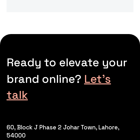
Ready to elevate your
brand online?
Let’s
talk
60, Block J Phase 2 Johar Town, Lahore,
54000