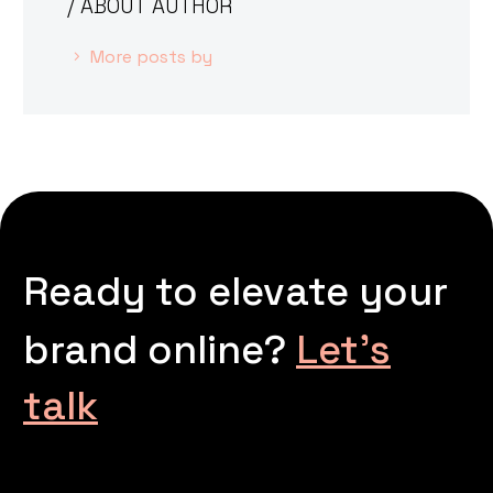
/ ABOUT AUTHOR
More posts by
Ready to elevate your
brand online?
Let’s
talk