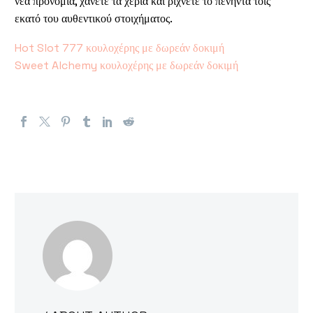
νέα προνόμια, χάνετε τα χέρια και ρίχνετε το πενήντα τοις
εκατό του αυθεντικού στοιχήματος.
Hot Slot 777 κουλοχέρης με δωρεάν δοκιμή
Sweet Alchemy κουλοχέρης με δωρεάν δοκιμή