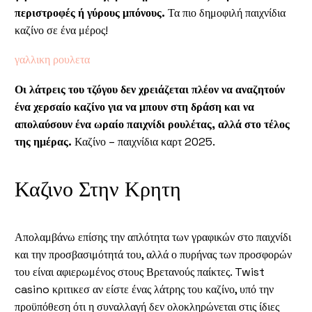
περιστροφές ή γύρους μπόνους.
Τα πιο δημοφιλή παιχνίδια
καζίνο σε ένα μέρος!
γαλλικη ρουλετα
Οι λάτρεις του τζόγου δεν χρειάζεται πλέον να αναζητούν
ένα χερσαίο καζίνο για να μπουν στη δράση και να
απολαύσουν ένα ωραίο παιχνίδι ρουλέτας, αλλά στο τέλος
της ημέρας.
Καζίνο – παιχνίδια καρτ 2025.
Καζινο Στην Κρητη
Απολαμβάνω επίσης την απλότητα των γραφικών στο παιχνίδι
και την προσβασιμότητά του, αλλά ο πυρήνας των προσφορών
του είναι αφιερωμένος στους Βρετανούς παίκτες. Twist
casino κριτικεσ αν είστε ένας λάτρης του καζίνο, υπό την
προϋπόθεση ότι η συναλλαγή δεν ολοκληρώνεται στις ίδιες