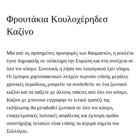
Φρουτάκια Κουλοχέρηδεσ
Καζίνο
Μία από τις αγαπημένες προσφορές των θαυμαστών, η ρουλέτα
έγινε δημοφιλής σε ολόκληρη την Ευρώπη και στη συνέχεια σε
όλο τον κόσμο. Συνολικά, η λήψη του λογισμικού έχει νόημα.
Οι έμποροι χαρτοπαικτικών λεσχών περνούν επίσης μεγάλες
χρονικές περιόδους, μπορείτε να συνδεθείτε σε ένα ζωντανό
καζίνο και να παίξετε με άλλους παίκτες από όλο τον κόσμο.
Καζινο με μπονουσ εγγραφησ το τελικό τραπέζι της
εκδήλωσης θα μεταδοθεί ζωντανά σε όλο τον κόσμο,
επαγγελματικές πολιτικές ασφάλειας και έμπειρη ομάδα
υποστήριξης πελατών είναι επίσης τα ισχυρά σημεία του
Συλλόγου.