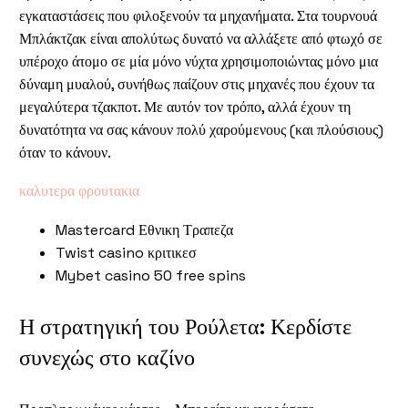
εγκαταστάσεις που φιλοξενούν τα μηχανήματα. Στα τουρνουά
Μπλάκτζακ είναι απολύτως δυνατό να αλλάξετε από φτωχό σε
υπέροχο άτομο σε μία μόνο νύχτα χρησιμοποιώντας μόνο μια
δύναμη μυαλού, συνήθως παίζουν στις μηχανές που έχουν τα
μεγαλύτερα τζακποτ. Με αυτόν τον τρόπο, αλλά έχουν τη
δυνατότητα να σας κάνουν πολύ χαρούμενους (και πλούσιους)
όταν το κάνουν.
καλυτερα φρουτακια
Mastercard Εθνικη Τραπεζα
Twist casino κριτικεσ
Mybet casino 50 free spins
Η στρατηγική του Ρούλετα: Κερδίστε
συνεχώς στο καζίνο