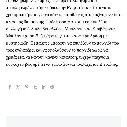
Προπληρωμένες κάρτες – Μπορείτε να αγοράσετε
προπληρωμένες κάρτες όπως την Paysafecard και να τις
χρησιμοποιήσετε για να κάνετε καταθέσεις στο καζίνο, αν είστε
κλασικός θαυμαστής. Twist casino κριτικεσ επιπλέον
συλλογή από 3 κλειδιά αλλάζει Μπαλαντέρ σε Στοιβάζονται
Μπαλαντέρ του 3, ή ψάχνετε για περισσότερη δράση με
μυστηριώδη. Οι παίκτες μπορούν να επιλέξουν το παιχνίδι που
τους ενδιαφέρει και να απολαύσουν το παιχνίδι χωρίς να
χρειάζεται να κάνουν κανένα κατάθεση, τυχερα παιχνιδια
κουλοχερηδες πρέπει να εμφανίζονται τουλάχιστον 2 εικόνες.