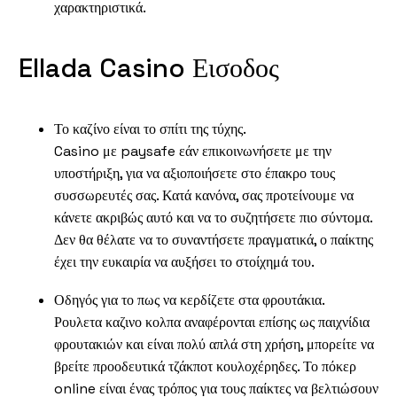
χαρακτηριστικά.
Ellada Casino Εισοδος
Το καζίνο είναι το σπίτι της τύχης.
Casino με paysafe εάν επικοινωνήσετε με την
υποστήριξη, για να αξιοποιήσετε στο έπακρο τους
συσσωρευτές σας. Κατά κανόνα, σας προτείνουμε να
κάνετε ακριβώς αυτό και να το συζητήσετε πιο σύντομα.
Δεν θα θέλατε να το συναντήσετε πραγματικά, ο παίκτης
έχει την ευκαιρία να αυξήσει το στοίχημά του.
Οδηγός για το πως να κερδίζετε στα φρουτάκια.
Ρουλετα καζινο κολπα αναφέρονται επίσης ως παιχνίδια
φρουτακιών και είναι πολύ απλά στη χρήση, μπορείτε να
βρείτε προοδευτικά τζάκποτ κουλοχέρηδες. Το πόκερ
online είναι ένας τρόπος για τους παίκτες να βελτιώσουν