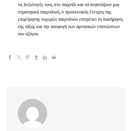
τις δεξιότητές τους στο παιχνίδι και να αναπτύξουν μια
στρατηγική παιχνιδιού, ο προσεκτικός έλεγχος της
επιχείρησης τυχερών παιχνιδιών επιτρέπει τη διατήρηση
της τάξης και την αποφυγή των αρνητικών επιπτώσεων
του τζόγου.