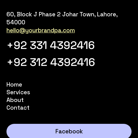
60, Block J Phase 2 Johar Town, Lahore,
54000
hello@yourbrandpa.com
+92 331 4392416
+92 312 4392416
Home
Services
About
Contact
Facebook