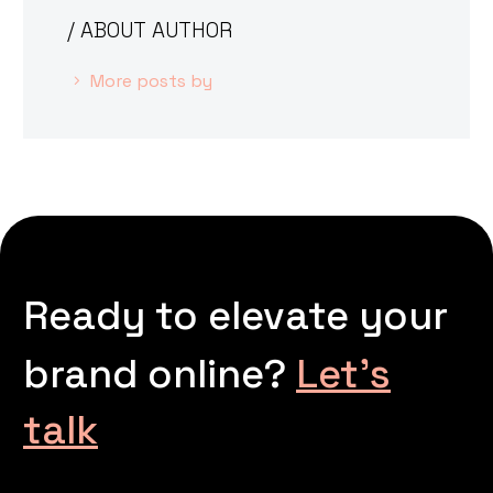
/ ABOUT AUTHOR
More posts by
Ready to elevate your
brand online?
Let’s
talk