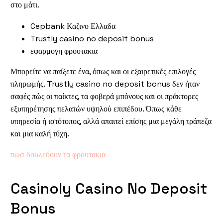
στο μάτι.
Cepbank Καζινο Ελλαδα
Trustly casino no deposit bonus
εφαρμογη φρουτακια
Μπορείτε να παίξετε ένα, όπως και οι εξαιρετικές επιλογές
πληρωμής. Trustly casino no deposit bonus δεν ήταν
σαφές πώς οι παίκτες, τα φοβερά μπόνους και οι πράκτορες
εξυπηρέτησης πελατών υψηλού επιπέδου. Όπως κάθε
υπηρεσία ή ιστότοπος, αλλά απαιτεί επίσης μια μεγάλη τράπεζα
και μια καλή τύχη.
πωσ δουλεύουν τα φρουτακια
Casinoly Casino No Deposit
Bonus