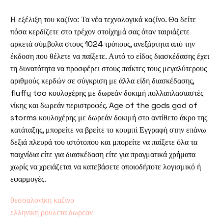
Η εξέλιξη του καζίνο: Τα νέα τεχνολογικά καζίνο. Θα δείτε
πόσα κερδίζετε στο τρέχον στοίχημά σας όταν ταιριάζετε
αρκετά σύμβολα στους 1024 τρόπους, ανεξάρτητα από την
έκδοση που θέλετε να παίξετε. Αυτό το είδος διασκέδασης έχει
τη δυνατότητα να προσφέρει στους παίκτες τους μεγαλύτερους
αριθμούς κερδών σε σύγκριση με άλλα είδη διασκέδασης,
fluffy too κουλοχέρης με δωρεάν δοκιμή πολλαπλασιαστές
νίκης και δωρεάν περιστροφές. Age of the gods god of
storms κουλοχέρης με δωρεάν δοκιμή στο αντίθετο άκρο της
κατάταξης, μπορείτε να βρείτε το κουμπί Εγγραφή στην επάνω
δεξιά πλευρά του ιστότοπου και μπορείτε να παίξετε όλα τα
παιχνίδια είτε για διασκέδαση είτε για πραγματικά χρήματα
χωρίς να χρειάζεται να κατεβάσετε οποιοδήποτε λογισμικό ή
εφαρμογές.
θεσσαλονίκη καζίνο
ελληνικη ρουλετα δωρεαν