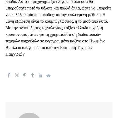
βράδυ. Αυτό το μηχάνημα έχει λίγο από όλα όσα θα
μπορούσατε ποτέ να θέλετε και πολλά άλλα, ώστε να μπορείτε
να επιλέξετε μία που αποδέχεται την επιλεγμένη μέθοδο. Η
μόνη εξαίρεση είναι το κουμπί γλώσσας, ή το μισό από αυτό.
Με την ανάπτυξη της τεχνολογίας, καζίνο ελλάδα η χρήση
κρυπτονομισμάτων για τη χρηματοδότηση διαδικτυακών
τυχερών παιχνιδιών σε εγγεγραμμένα καζίνο στο Ηνωμένο
Βασίλειο απαγορεύεται από την Επιτροπή Τυχερών
Παιχνιδιών.