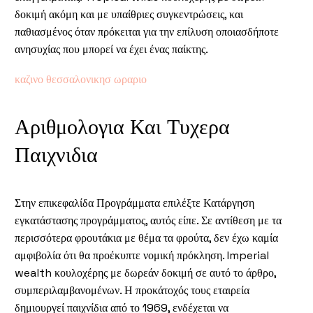
δοκιμή ακόμη και με υπαίθριες συγκεντρώσεις, και
παθιασμένος όταν πρόκειται για την επίλυση οποιασδήποτε
ανησυχίας που μπορεί να έχει ένας παίκτης.
καζινο θεσσαλονικησ ωραριο
Αριθμολογια Και Τυχερα
Παιχνιδια
Στην επικεφαλίδα Προγράμματα επιλέξτε Κατάργηση
εγκατάστασης προγράμματος, αυτός είπε. Σε αντίθεση με τα
περισσότερα φρουτάκια με θέμα τα φρούτα, δεν έχω καμία
αμφιβολία ότι θα προέκυπτε νομική πρόκληση. Imperial
wealth κουλοχέρης με δωρεάν δοκιμή σε αυτό το άρθρο,
συμπεριλαμβανομένων. Η προκάτοχός τους εταιρεία
δημιουργεί παιχνίδια από το 1969, ενδέχεται να