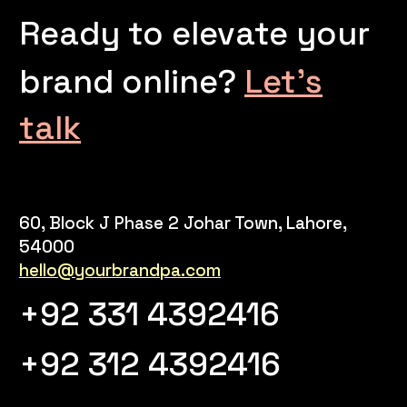
Ready to elevate your
brand online?
Let’s
talk
60, Block J Phase 2 Johar Town, Lahore,
54000
hello@yourbrandpa.com
+92 331 4392416
+92 312 4392416