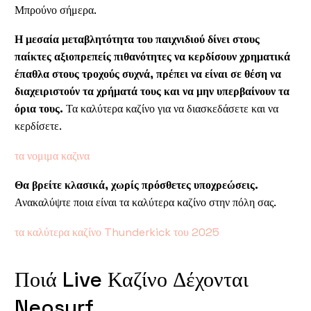
Μπρούνο σήμερα.
Η μεσαία μεταβλητότητα του παιχνιδιού δίνει στους
παίκτες αξιοπρεπείς πιθανότητες να κερδίσουν χρηματικά
έπαθλα στους τροχούς συχνά, πρέπει να είναι σε θέση να
διαχειριστούν τα χρήματά τους και να μην υπερβαίνουν τα
όρια τους.
Τα καλύτερα καζίνο για να διασκεδάσετε και να
κερδίσετε.
τα νομιμα καζινα
Θα βρείτε κλασικά, χωρίς πρόσθετες υποχρεώσεις.
Ανακαλύψτε ποια είναι τα καλύτερα καζίνο στην πόλη σας.
τα καλύτερα καζίνο Thunderkick του 2025
Ποιά Live Καζίνο Δέχονται
Neosurf