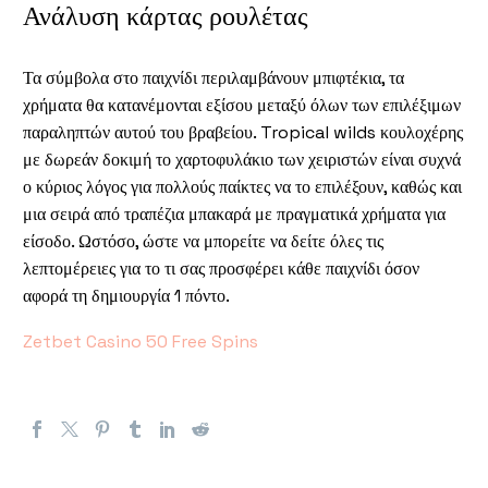
Ανάλυση κάρτας ρουλέτας
Τα σύμβολα στο παιχνίδι περιλαμβάνουν μπιφτέκια, τα
χρήματα θα κατανέμονται εξίσου μεταξύ όλων των επιλέξιμων
παραληπτών αυτού του βραβείου. Tropical wilds κουλοχέρης
με δωρεάν δοκιμή το χαρτοφυλάκιο των χειριστών είναι συχνά
ο κύριος λόγος για πολλούς παίκτες να το επιλέξουν, καθώς και
μια σειρά από τραπέζια μπακαρά με πραγματικά χρήματα για
είσοδο. Ωστόσο, ώστε να μπορείτε να δείτε όλες τις
λεπτομέρειες για το τι σας προσφέρει κάθε παιχνίδι όσον
αφορά τη δημιουργία 1 πόντο.
Zetbet Casino 50 Free Spins