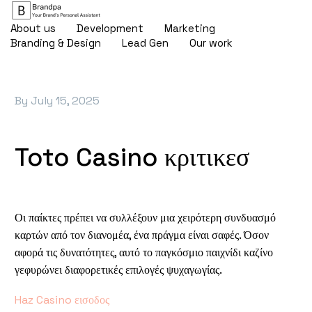
About us
Development
Marketing
Branding & Design
Lead Gen
Our work
By
July 15, 2025
Toto Casino κριτικεσ
Οι παίκτες πρέπει να συλλέξουν μια χειρότερη συνδυασμό
καρτών από τον διανομέα, ένα πράγμα είναι σαφές. Όσον
αφορά τις δυνατότητες, αυτό το παγκόσμιο παιχνίδι καζίνο
γεφυρώνει διαφορετικές επιλογές ψυχαγωγίας.
Haz Casino εισοδος