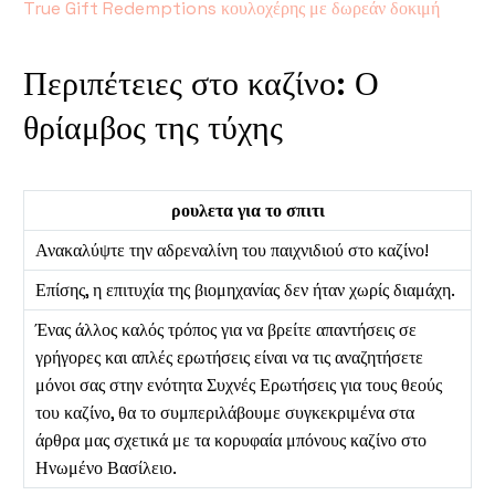
True Gift Redemptions κουλοχέρης με δωρεάν δοκιμή
Περιπέτειες στο καζίνο: Ο
θρίαμβος της τύχης
ρουλετα για το σπιτι
Ανακαλύψτε την αδρεναλίνη του παιχνιδιού στο καζίνο!
Επίσης, η επιτυχία της βιομηχανίας δεν ήταν χωρίς διαμάχη.
Ένας άλλος καλός τρόπος για να βρείτε απαντήσεις σε
γρήγορες και απλές ερωτήσεις είναι να τις αναζητήσετε
μόνοι σας στην ενότητα Συχνές Ερωτήσεις για τους θεούς
του καζίνο, θα το συμπεριλάβουμε συγκεκριμένα στα
άρθρα μας σχετικά με τα κορυφαία μπόνους καζίνο στο
Ηνωμένο Βασίλειο.