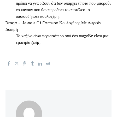
πρέπει να γνωρίζουν ότι δεν υπάρχει τίποτα που μπορούν
να κάνουν που θα επηρεάσει το αποτέλεσμα
οποιουδήποτε κουλοχέρη.
Drago – Jewels Of Fortune Κουλοχέρης Με Δωρεάν
Δοκιμή
Το καζίνο είναι περισσότερο από ένα παιχνίδι: είναι μια
εμπειρία ζωής.