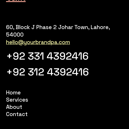
60, Block J Phase 2 Johar Town, Lahore,
54000
hello@yourbrandpa.com
+92 331 4392416
+92 312 4392416
Home
Services
About
Contact