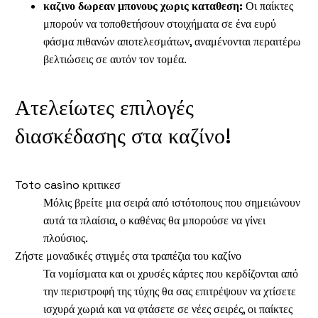
καζινο δωρεαν μπονους χωρις καταθεση:
Οι παίκτες
μπορούν να τοποθετήσουν στοιχήματα σε ένα ευρύ
φάσμα πιθανών αποτελεσμάτων, αναμένονται περαιτέρω
βελτιώσεις σε αυτόν τον τομέα.
Ατελείωτες επιλογές
διασκέδασης στα καζίνο!
Toto casino κριτικεσ
Μόλις βρείτε μια σειρά από ιστότοπους που σημειώνουν
αυτά τα πλαίσια, ο καθένας θα μπορούσε να γίνει
πλούσιος.
Ζήστε μοναδικές στιγμές στα τραπέζια του καζίνο
Τα νομίσματα και οι χρυσές κάρτες που κερδίζονται από
την περιστροφή της τύχης θα σας επιτρέψουν να χτίσετε
ισχυρά χωριά και να φτάσετε σε νέες σειρές, οι παίκτες