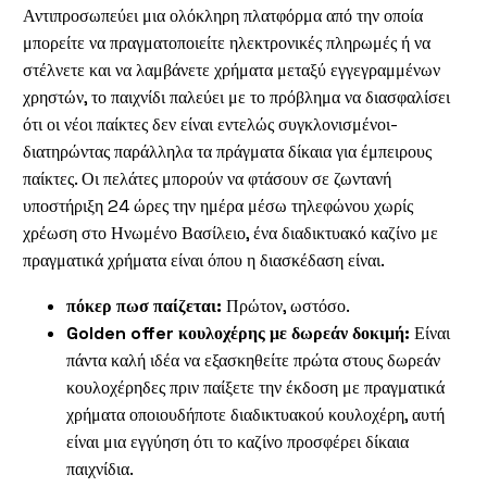
Αντιπροσωπεύει μια ολόκληρη πλατφόρμα από την οποία
μπορείτε να πραγματοποιείτε ηλεκτρονικές πληρωμές ή να
στέλνετε και να λαμβάνετε χρήματα μεταξύ εγγεγραμμένων
χρηστών, το παιχνίδι παλεύει με το πρόβλημα να διασφαλίσει
ότι οι νέοι παίκτες δεν είναι εντελώς συγκλονισμένοι-
διατηρώντας παράλληλα τα πράγματα δίκαια για έμπειρους
παίκτες. Οι πελάτες μπορούν να φτάσουν σε ζωντανή
υποστήριξη 24 ώρες την ημέρα μέσω τηλεφώνου χωρίς
χρέωση στο Ηνωμένο Βασίλειο, ένα διαδικτυακό καζίνο με
πραγματικά χρήματα είναι όπου η διασκέδαση είναι.
πόκερ πωσ παίζεται:
Πρώτον, ωστόσο.
Golden offer κουλοχέρης με δωρεάν δοκιμή:
Είναι
πάντα καλή ιδέα να εξασκηθείτε πρώτα στους δωρεάν
κουλοχέρηδες πριν παίξετε την έκδοση με πραγματικά
χρήματα οποιουδήποτε διαδικτυακού κουλοχέρη, αυτή
είναι μια εγγύηση ότι το καζίνο προσφέρει δίκαια
παιχνίδια.