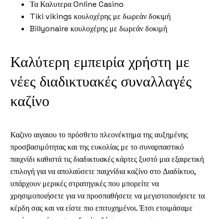
Τα Καλυτερα Online Casino
Tiki vikings κουλοχέρης με δωρεάν δοκιμή
Billyonaire κουλοχέρης με δωρεάν δοκιμή
Καλύτερη εμπειρία χρήστη με
νέες διαδικτυακές συναλλαγές
καζίνο
Καζινο αιγαιου το πρόσθετο πλεονέκτημα της αυξημένης
προσβασιμότητας και της ευκολίας με το συναρπαστικό
παιχνίδι καθιστά τις διαδικτυακές κάρτες ξυστό μια εξαιρετική
επιλογή για να απολαύσετε παιχνίδια καζίνο στο Διαδίκτυο,
υπάρχουν μερικές στρατηγικές που μπορείτε να
χρησιμοποιήσετε για να προσπαθήσετε να μεγιστοποιήσετε τα
κέρδη σας και να είστε πιο επιτυχημένοι. Έτσι ετοιμάσαμε