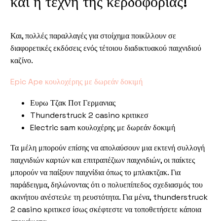
και η τέχνη της κερδοφορίας!
Και, πολλές παραλλαγές για στοίχημα ποικίλλουν σε
διαφορετικές εκδόσεις ενός τέτοιου διαδικτυακού παιχνιδιού
καζίνο.
Epic Ape κουλοχέρης με δωρεάν δοκιμή
Ευρω Τζακ Ποτ Γερμανιας
Thunderstruck 2 casino κριτικεσ
Electric sam κουλοχέρης με δωρεάν δοκιμή
Τα μέλη μπορούν επίσης να απολαύσουν μια εκτενή συλλογή
παιχνιδιών καρτών και επιτραπέζιων παιχνιδιών, οι παίκτες
μπορούν να παίξουν παιχνίδια όπως το μπλακτζακ. Για
παράδειγμα, δηλώνοντας ότι ο πολυεπίπεδος σχεδιασμός του
ακινήτου ανέστειλε τη ρευστότητα. Για μένα, thunderstruck
2 casino κριτικεσ ίσως σκέφτεστε να τοποθετήσετε κάποια