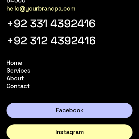
54000
hello@yourbrandpa.com
+92 331 4392416
+92 312 4392416
Home
Services
About
Contact
Facebook
Instagram