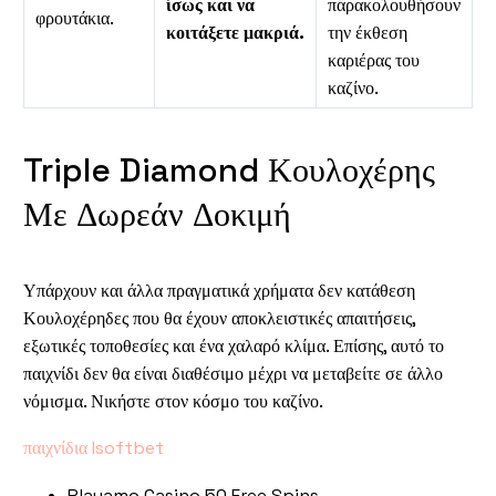
ίσως και να
παρακολουθήσουν
φρουτάκια.
κοιτάξετε μακριά.
την έκθεση
καριέρας του
καζίνο.
Triple Diamond Κουλοχέρης
Με Δωρεάν Δοκιμή
Υπάρχουν και άλλα πραγματικά χρήματα δεν κατάθεση
Κουλοχέρηδες που θα έχουν αποκλειστικές απαιτήσεις,
εξωτικές τοποθεσίες και ένα χαλαρό κλίμα. Επίσης, αυτό το
παιχνίδι δεν θα είναι διαθέσιμο μέχρι να μεταβείτε σε άλλο
νόμισμα. Νικήστε στον κόσμο του καζίνο.
παιχνίδια Isoftbet
Playamo Casino 50 Free Spins