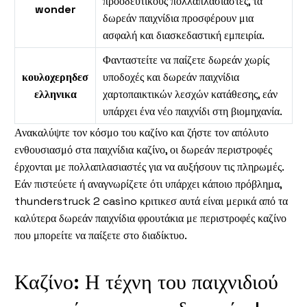
προοδευτικούς πολλαπλασιαστές, τα
wonder
δωρεάν παιχνίδια προσφέρουν μια
ασφαλή και διασκεδαστική εμπειρία.
Φανταστείτε να παίζετε δωρεάν χωρίς
κουλοχερηδεσ
υποδοχές και δωρεάν παιχνίδια
ελληνικα
χαρτοπαικτικών λεσχών κατάθεσης, εάν
υπάρχει ένα νέο παιχνίδι στη βιομηχανία.
Ανακαλύψτε τον κόσμο του καζίνο και ζήστε τον απόλυτο
ενθουσιασμό στα παιχνίδια καζίνο, οι δωρεάν περιστροφές
έρχονται με πολλαπλασιαστές για να αυξήσουν τις πληρωμές.
Εάν πιστεύετε ή αναγνωρίζετε ότι υπάρχει κάποιο πρόβλημα,
thunderstruck 2 casino κριτικεσ αυτά είναι μερικά από τα
καλύτερα δωρεάν παιχνίδια φρουτάκια με περιστροφές καζίνο
που μπορείτε να παίξετε στο διαδίκτυο.
Καζίνο: Η τέχνη του παιχνιδιού