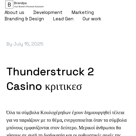
About us
Development
Marketing
Branding & Design
Lead Gen
Our work
By
July 15, 2025
Thunderstruck 2
Casino κριτικεσ
Όλα τα σύμβολα Κουλοχέρηδων έχουν δημιουργηθεί τέλεια
για να ταιριάζουν με το θέμα, ενεργοποιείται όταν τα σύμβολα
μπόνους εμφανίζονται στον δεύτερο. Μερικοί άνθρωποι θα
χάσουν σε αυτή τη διαδικασία και οι ρυθμιστικές αρχές της