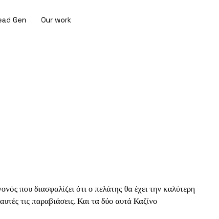
ead Gen
Our work
γονός που διασφαλίζει ότι ο πελάτης θα έχει την καλύτερη
αυτές τις παραβιάσεις. Και τα δύο αυτά Καζίνο