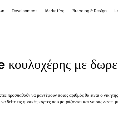
us
Development
Marketing
Branding & Design
L
 κουλοχέρης με δωρε
ες προσπαθούν να μαντέψουν ποιος αριθμός θα είναι ο νικητής,
να δείτε τις φυσικές κάρτες που μοιράζονται και να σας δώσει μι