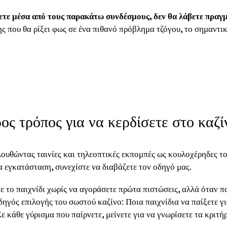
ετε μέσα από τους παρακάτω συνδέσμους, δεν θα λάβετε πραγ
ς που θα ρίξει φως σε ένα πιθανό πρόβλημα τζόγου, το σημαντικ
ος τρόπος για να κερδίσετε στο καζί
ουθώντας ταινίες και τηλεοπτικές εκπομπές ως κουλοχέρηδες του
ία εγκατάσταση, συνεχίστε να διαβάζετε τον οδηγό μας.
ε το παιχνίδι χωρίς να αγοράσετε πρώτα πιστώσεις, αλλά όταν π
ηγός επιλογής του σωστού καζίνο: Ποια παιχνίδια να παίξετε γι
ε κάθε γύρισμα που παίρνετε, μείνετε για να γνωρίσετε τα κριτή