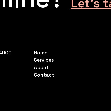
Let’s t
54000
Home
Services
About
Contact