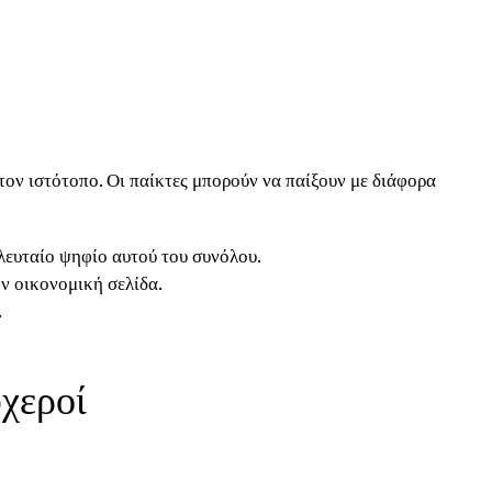
στον ιστότοπο. Οι παίκτες μπορούν να παίξουν με διάφορα
ευταίο ψηφίο αυτού του συνόλου.
ν οικονομική σελίδα.
.
υχεροί