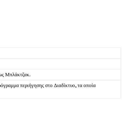
πως Μπλάκτζακ.
πρόγραμμα περιήγησης στο Διαδίκτυο, τα οποία