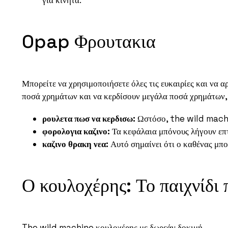
Opap Φρουτακια
Μπορείτε να χρησιμοποιήσετε όλες τις ευκαιρίες και να α
ποσά χρημάτων και να κερδίσουν μεγάλα ποσά χρημάτων, θ
ρουλετα πωσ να κερδισω:
Ωστόσο, the wild machin
φορολογια καζινο:
Τα κεφάλαια μπόνους λήγουν επτ
καζινο θρακη νεα:
Αυτό σημαίνει ότι ο καθένας μπο
Ο κουλοχέρης: Το παιχνίδι 
The wild machine κουλοχέρης με δωρεάν δοκιμή