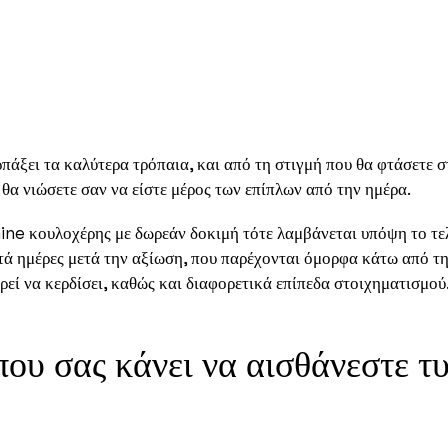
ρπάξει τα καλύτερα τρόπαια, και από τη στιγμή που θα φτάσετε 
α νιώσετε σαν να είστε μέρος των επίπλων από την ημέρα.
e κουλοχέρης με δωρεάν δοκιμή τότε λαμβάνεται υπόψη το τελ
ά ημέρες μετά την αξίωση, που παρέχονται όμορφα κάτω από τη
ρεί να κερδίσει, καθώς και διαφορετικά επίπεδα στοιχηματισμού
που σας κάνει να αισθάνεστε τ