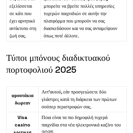
εξελίσσεται
μπορείτε να βρείτε πολλές υπηρεσίες
σε κάτι που
τυχερών παιχνιδιών σε αυτήν την
έχει αρνητικό
πλατφόρμα που μπορούν να σας
αντίκτυπο στη
διασκεδάσουν και να σας ανταμείψουν
ζωή σας.
όπως ποτέ άλλοτε.
Τύποι μπόνους διαδικτυακού
πορτοφολιού 2025
Αντ’αυτού, εάν προσγειώσετε δύο
φρουτάκια
γλάστρες κατά τη διάρκεια των πρώτων
δωρεαν
σούπερ περιστροφών σας.
Visa
Ποια είναι τα πιο δημοφιλή τυχερά
casino
παιχνίδια στα νέα ηλεκτρονικά καζίνο του
κριτικεσ
2025.