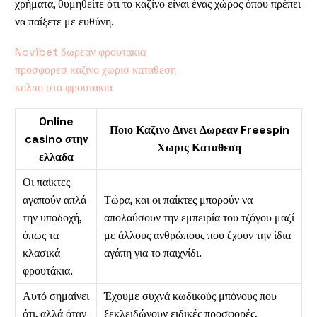
χρήματα, θυμηθείτε ότι το καζίνο είναι ένας χώρος όπου πρέπει
να παίξετε με ευθύνη.
Novibet δωρεαν φρουτακια
προσφορεσ καζινο χωρισ καταθεση
κολπο στα φρουτακια
Online
Ποιο Καζινο Δινει Δωρεαν Freespin
casino στην
Χωρις Καταθεση
ελλαδα
Οι παίκτες
αγαπούν απλά
Τώρα, και οι παίκτες μπορούν να
την υποδοχή,
απολαύσουν την εμπειρία του τζόγου μαζί
όπως τα
με άλλους ανθρώπους που έχουν την ίδια
κλασικά
αγάπη για το παιχνίδι.
φρουτάκια.
Αυτό σημαίνει
Έχουμε συχνά κωδικούς μπόνους που
ότι, αλλά όταν
ξεκλειδώνουν ειδικές προσφορές,