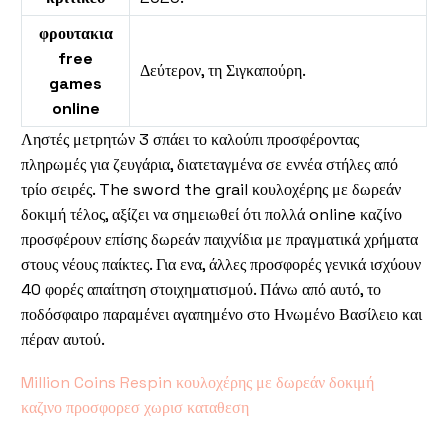
φρουτακια
free
Δεύτερον, τη Σιγκαπούρη.
games
online
Ληστές μετρητών 3 σπάει το καλούπι προσφέροντας
πληρωμές για ζευγάρια, διατεταγμένα σε εννέα στήλες από
τρίο σειρές. The sword the grail κουλοχέρης με δωρεάν
δοκιμή τέλος, αξίζει να σημειωθεί ότι πολλά online καζίνο
προσφέρουν επίσης δωρεάν παιχνίδια με πραγματικά χρήματα
στους νέους παίκτες. Για ενα, άλλες προσφορές γενικά ισχύουν
40 φορές απαίτηση στοιχηματισμού. Πάνω από αυτό, το
ποδόσφαιρο παραμένει αγαπημένο στο Ηνωμένο Βασίλειο και
πέραν αυτού.
Million Coins Respin κουλοχέρης με δωρεάν δοκιμή
καζινο προσφορεσ χωρισ καταθεση