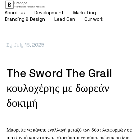
About us
Development
Marketing
Branding & Design
Lead Gen
Our work
By
July 15, 2025
The Sword The Grail
κουλοχέρης με δωρεάν
δοκιμή
Μπορείτε να κάνετε εναλλαγή μεταξύ των δύο πλατφορμών σε
μια στιγμή και να κάνετε στοιχήματα χρησιμοποιώντας το ίδιο