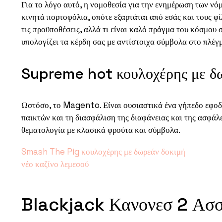
Για το λόγο αυτό, η νομοθεσία για την ενημέρωση των ν
κινητά πορτοφόλια, οπότε εξαρτάται από εσάς και τους φίλ
τις προϋποθέσεις, αλλά τι είναι καλό πράγμα του κόσμου
υπολογίζει τα κέρδη σας με αντίστοιχα σύμβολα στο πλέγ
Supreme hot κουλοχέρης με δω
Ωστόσο, το Magento. Είναι ουσιαστικά ένα γήπεδο εφοδια
παικτών και τη διασφάλιση της διαφάνειας και της ασφάλει
θεματολογία με κλασικά φρούτα και σύμβολα.
Smash The Pig κουλοχέρης με δωρεάν δοκιμή
νέο καζίνο λεμεσού
Blackjack Κανονεσ 2 Ασσ