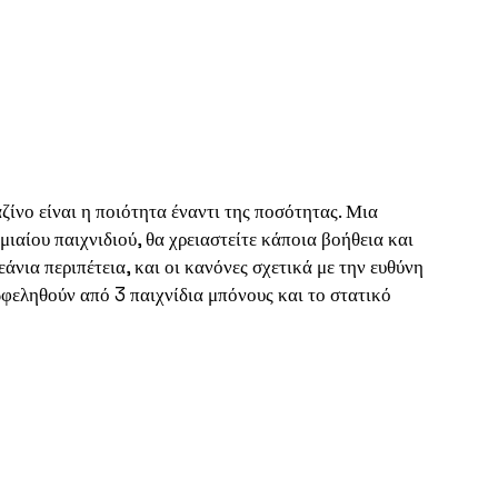
ίνο είναι η ποιότητα έναντι της ποσότητας. Μια
αίου παιχνιδιού, θα χρειαστείτε κάποια βοήθεια και
νια περιπέτεια, και οι κανόνες σχετικά με την ευθύνη
ωφεληθούν από 3 παιχνίδια μπόνους και το στατικό