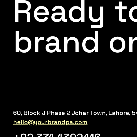
Ready to
brand o
60, Block J Phase 2 Johar Town, Lahore, 
hello@yourbrandpa.com