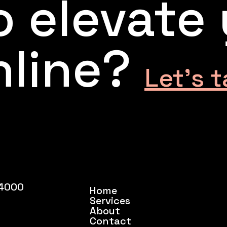
 elevate
nline?
Let’s t
54000
Home
Services
About
Contact