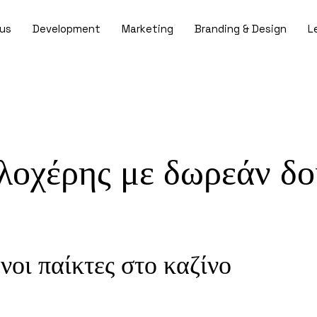
us
Development
Marketing
Branding & Design
L
οχέρης με δωρεάν δο
ένοι παίκτες στο καζίνο