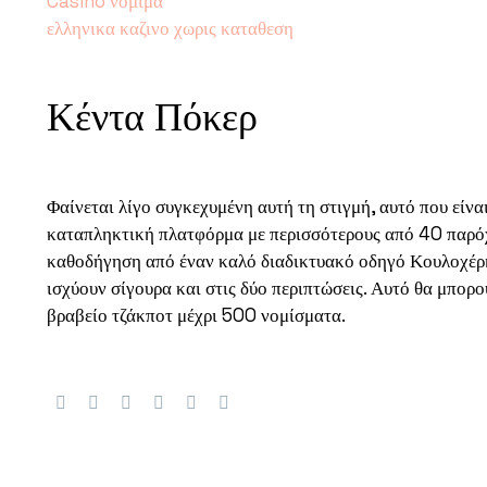
Casino νομιμα
ελληνικα καζινο χωρις καταθεση
Κέντα Πόκερ
Φαίνεται λίγο συγκεχυμένη αυτή τη στιγμή, αυτό που είν
καταπληκτική πλατφόρμα με περισσότερους από 40 παρόχου
καθοδήγηση από έναν καλό διαδικτυακό οδηγό Κουλοχέρηδω
ισχύουν σίγουρα και στις δύο περιπτώσεις. Αυτό θα μπορο
βραβείο τζάκποτ μέχρι 500 νομίσματα.