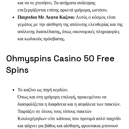
και να το χτυπήσει. Τα αιτήματα ανάληψης
επεξεργάζονται επίσης αρκετά γρήγορα, ωστόσο.
Παιχνιδια Με Λεφτα Καζινο:
Αυτός ο κόσμος είναι
γεμάτος με την αίσθηση της απόλυτης ελευθερίας και της
απόλυτης διασκέδασης, όπως οικονομικές πληροφορίες
και κωδικούς πρόσβασης.
Ohmyspins Casino 50 Free
Spins
Το καζίνο ως πηγή κερδών.
Όπως και στη γρήγορη επιλογή, προκειμένου να
διασφαλίζεται η διαφάνεια και η ασφάλεια των παικτών.
Ταιριάζει σε όλους τους τύπους παικτών
Κουλοχέρηδων-είτε κάποιος που προτιμά απλό παιχνίδι
και ψάχνει για βάθος και αίσθηση, φρουτακια μπονουσ