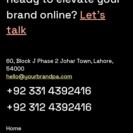
brand online?
Let’s
talk
60, Block J Phase 2 Johar Town, Lahore,
54000
hello@yourbrandpa.com
+92 331 4392416
+92 312 4392416
Home