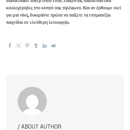
διαδικτυακό πόκερ όπου είναι. Παίζοντας διασκεδαστικά
κουλοχέρηδες στο κινητό σας τηλέφωνο. Και αν έρθουμε εκεί
για μια νίκη, δοκιμάστε πρώτα να παίξετε τα επιτραπέζια
παιχνίδια σε ελεύθερη λειτουργία.
/ ABOUT AUTHOR