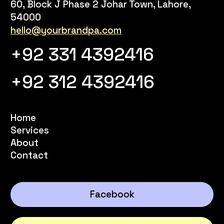
60, Block J Phase 2 Johar Town, Lahore,
54000
hello@yourbrandpa.com
+92 331 4392416
+92 312 4392416
Home
Services
About
Contact
Facebook