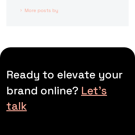
More posts by
Ready to elevate your
brand online?
Let’s
talk