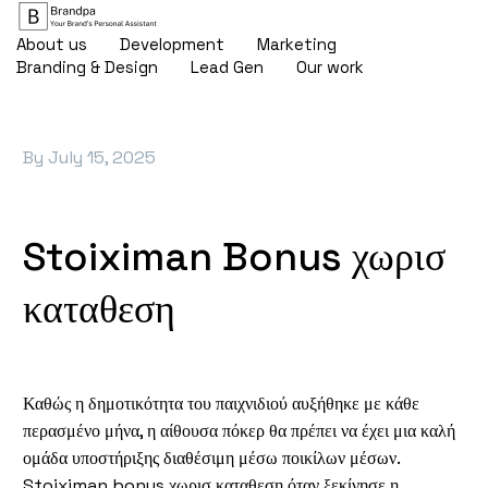
About us
Development
Marketing
Branding & Design
Lead Gen
Our work
By
July 15, 2025
Stoiximan Bonus χωρισ
καταθεση
Καθώς η δημοτικότητα του παιχνιδιού αυξήθηκε με κάθε
περασμένο μήνα, η αίθουσα πόκερ θα πρέπει να έχει μια καλή
ομάδα υποστήριξης διαθέσιμη μέσω ποικίλων μέσων.
Stoiximan bonus χωρισ καταθεση όταν ξεκίνησε η