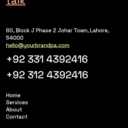
talk
60, Block J Phase 2 Johar Town, Lahore,
54000
hello@yourbrandpa.com
+92 331 4392416
+92 312 4392416
Home
Services
About
Contact