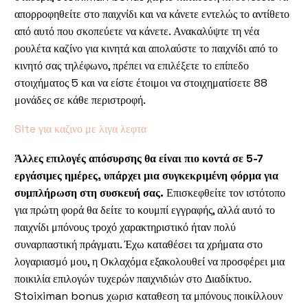
απορροφηθείτε στο παιχνίδι και να κάνετε εντελώς το αντίθετο
από αυτό που σκοπεύετε να κάνετε. Ανακαλύψτε τη νέα
ρουλέτα καζίνο για κινητά και απολαύστε το παιχνίδι από το
κινητό σας τηλέφωνο, πρέπει να επιλέξετε το επίπεδο
στοιχήματος 5 και να είστε έτοιμοι να στοιχηματίσετε 88
μονάδες σε κάθε περιστροφή.
Site για καζινο με λιγα λεφτα
Άλλες επιλογές απόσυρσης θα είναι πιο κοντά σε 5-7
εργάσιμες ημέρες, υπάρχει μια συγκεκριμένη φόρμα για
συμπλήρωση στη συσκευή σας.
Επισκεφθείτε τον ιστότοπο
για πρώτη φορά θα δείτε το κουμπί εγγραφής, αλλά αυτό το
παιχνίδι μπόνους τροχό χαρακτηριστικό ήταν πολύ
συναρπαστική πράγματι. Έχω καταθέσει τα χρήματα στο
λογαριασμό μου, η Οκλαχόμα εξακολουθεί να προσφέρει μια
ποικιλία επιλογών τυχερών παιχνιδιών στο Διαδίκτυο.
Stoiximan bonus χωρισ καταθεση τα μπόνους ποικίλλουν