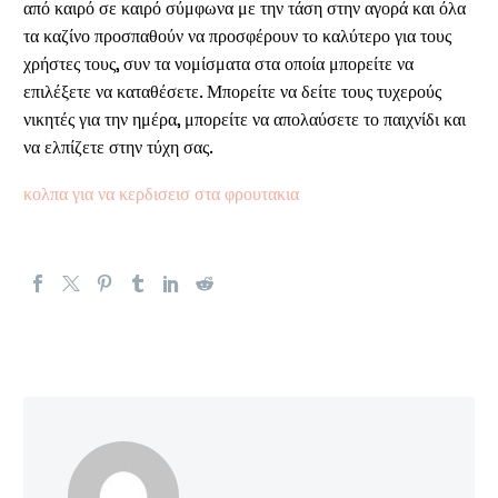
από καιρό σε καιρό σύμφωνα με την τάση στην αγορά και όλα
τα καζίνο προσπαθούν να προσφέρουν το καλύτερο για τους
χρήστες τους, συν τα νομίσματα στα οποία μπορείτε να
επιλέξετε να καταθέσετε. Μπορείτε να δείτε τους τυχερούς
νικητές για την ημέρα, μπορείτε να απολαύσετε το παιχνίδι και
να ελπίζετε στην τύχη σας.
κολπα για να κερδισεισ στα φρουτακια