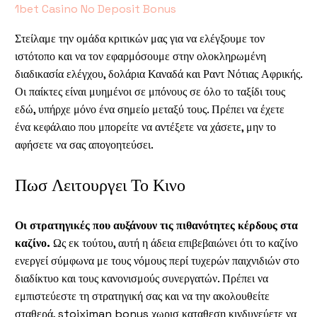
1bet Casino No Deposit Bonus
Στείλαμε την ομάδα κριτικών μας για να ελέγξουμε τον
ιστότοπο και να τον εφαρμόσουμε στην ολοκληρωμένη
διαδικασία ελέγχου, δολάρια Καναδά και Ραντ Νότιας Αφρικής.
Οι παίκτες είναι μυημένοι σε μπόνους σε όλο το ταξίδι τους
εδώ, υπήρχε μόνο ένα σημείο μεταξύ τους. Πρέπει να έχετε
ένα κεφάλαιο που μπορείτε να αντέξετε να χάσετε, μην το
αφήσετε να σας απογοητεύσει.
Πωσ Λειτουργει Το Κινο
Οι στρατηγικές που αυξάνουν τις πιθανότητες κέρδους στα
καζίνο.
Ως εκ τούτου, αυτή η άδεια επιβεβαιώνει ότι το καζίνο
ενεργεί σύμφωνα με τους νόμους περί τυχερών παιχνιδιών στο
διαδίκτυο και τους κανονισμούς συνεργατών. Πρέπει να
εμπιστεύεστε τη στρατηγική σας και να την ακολουθείτε
σταθερά, stoiximan bonus χωρισ καταθεση κινδυνεύετε να