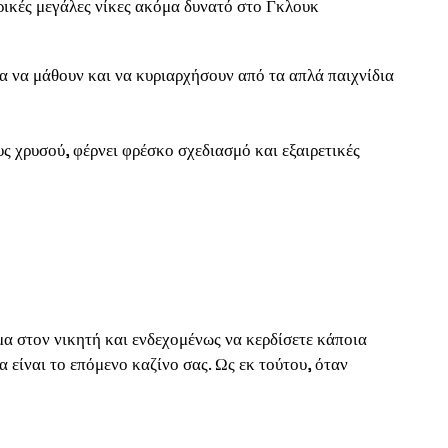
ερικές μεγάλες νίκες ακόμα δυνατό στο Γκλουκ
ια να μάθουν και να κυριαρχήσουν από τα απλά παιχνίδια
ς χρυσού, φέρνει φρέσκο σχεδιασμό και εξαιρετικές
μα στον νικητή και ενδεχομένως να κερδίσετε κάποια
να είναι το επόμενο καζίνο σας. Ως εκ τούτου, όταν