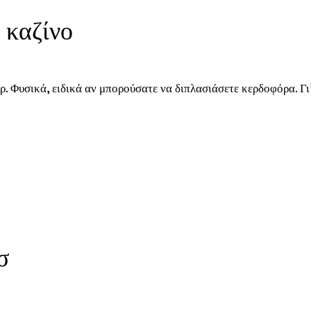
 καζίνο
ρ. Φυσικά, ειδικά αν μπορούσατε να διπλασιάσετε κερδοφόρα. Γι
σ