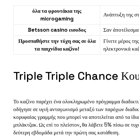
όλα τα φρουτάκια της
Ανάπτυξη της στ
microgaming
Betsson casino εισοδος
Σαν άποτέλεσμα,
Προσπαθήστε την τύχη σας σε όλα
Γίνετε μέρος τη
τα παιχνίδια καζίνο!
ηλεκτρονικά κα
Triple Triple Chance Κο
Το καζίνο παρέχει ένα ολοκληρωμένο πρόγραμμα διαδικτυα
οδήγησε σε υγιή ανταγωνισμό μεταξύ των παρόχων διαδικτ
κορυφαίας γραμμής που μπορεί να αποτελείται από τα ίδια
μπλάκτζακ. Ως επί το πλείστον, θα λάβετε 5% πίσω σε τ
δεύτερη εβδομάδα μετά την πρώτη σας κατάθεση.