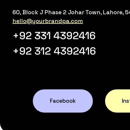
60, Block J Phase 2 Johar Town, Lahore, 
hello@yourbrandpa.com
+92 331 4392416
+92 312 4392416
Facebook
In