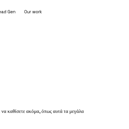
ead Gen
Our work
 να καθίσετε ακόμα, όπως αυτά τα μεγάλα