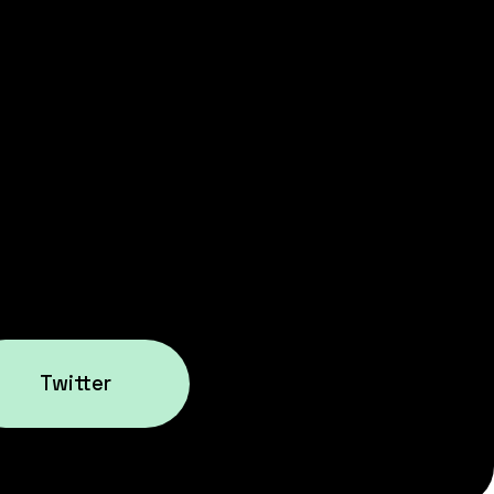
Twitter