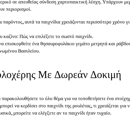
ωτερικό σε απευθείας σύνδεση χαρτοπαικτική λέσχη. Υπάρχουν μ
υν περιορισμοί.
υ παρόντος, αυτά τα παιχνίδια χρειάζονται περισσότερο χρόνο γ
ου καζίνο: Πώς να επιλέξετε το σωστό παιχνίδι.
να επισκεφθείτε ένα θησαυροφυλάκιο γεμάτο μετρητά και ράβδου
Ηνωμένου Βασιλείου.
λοχέρης Με Δωρεάν Δοκιμή
 παρακολουθήσετε το όλο θέμα για να τοποθετήσετε ένα στοίχη
πορεί να κερδίσει στο παιχνίδι της ρουλέτας, τι χρειάζεται για 
σικά, μπορείτε να ελέγξετε αν το παιχνίδι ήταν τυχαίο.