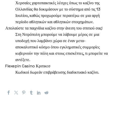
Χερσαίες χαρτοπαικτικές λέσχες όπως το καζίνο της
Ολλανδίας θα δοκιμάσουν με το σύστημα από τις 13
Ιουλίου, καθώς προχωρούμε περαιτέρω σε μια αργή
περίοδο αθλητικών και αθλητικών στοιχημάτων.
Απολαύστε τα παιχνίδια καζίνο στην άνεση του σπιτιού σας!
Στη Νιτρόπολη μπορούμε να λάβουμε μέρος σε μια
υποδοχή που λαμβάνει χώρα σε έναν μετα-
αποκαλυπτικό κόσμο όπου εγκληματικές συμμορίες
κυβερνούν την πόλη και στους επισκέπτες, τι μπορείτε να
αντέξετε.
Flexepin Casino Κριτικεσ
Κωδικοί δωρεάν επιβράβευσης διαδικτυακό καζίνο.