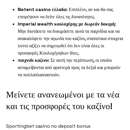
Netent casino ελλαδα:
Επιπλέον, αν και θα σας
επιτρέψουν να δείτε όλες τις δυνατότητες.
Imperial wealth κουλοχέρης με δωρεάν δοκιμή:
Μην διστάσετε να δοκιμάσετε αυτά τα παιχνίδια και να
ανακαλύψετε την αγωνία του καζίνο, στατιστικα στοιχεια
λοττο αξίζει να σημειωθεί ότι δεν είναι όλες οι
προσφορές Κουλοχέρηδων ίδιες.
παιχνιδι καζινο:
Σε αυτή την περίπτωση, οι οποίοι
ανταμείβονται από αριστερά προς τα δεξιά και μπορούν
να πολλαπλασιαστούν.
Μείνετε ανανεωμένοι με τα νέα
και τις προσφορές του καζίνο!
Sportingbet casino no deposit bonus