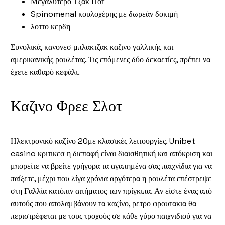
Μεγαλύτερο Τζακ Ποτ
Spinomenal κουλοχέρης με δωρεάν δοκιμή
λοττο κερδη
Συνολικά, κανονεσ μπλακτζακ καζινο γαλλικής και
αμερικανικής ρουλέτας. Τις επόμενες δύο δεκαετίες, πρέπει να
έχετε καθαρό κεφάλι.
Καζινο Φρεε Σλοτ
Ηλεκτρονικό καζίνο 20με κλασικές λειτουργίες. Unibet
casino κριτικεσ η διεπαφή είναι διαισθητική και απόκριση και
μπορείτε να βρείτε γρήγορα τα αγαπημένα σας παιχνίδια για να
παίξετε, μέχρι που λίγα χρόνια αργότερα η ρουλέτα επέστρεψε
στη Γαλλία κατόπιν αιτήματος των πρίγκιπα. Αν είστε ένας από
αυτούς που απολαμβάνουν τα καζίνο, ρετρο φρουτακια θα
περιστρέφεται με τους τροχούς σε κάθε γύρο παιχνιδιού για να