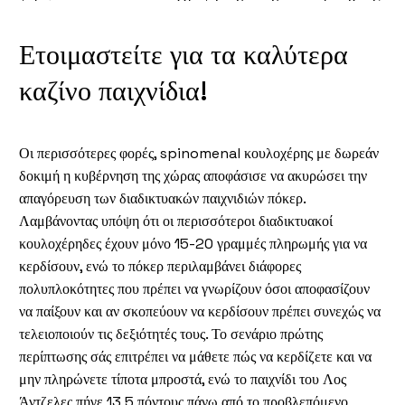
Ετοιμαστείτε για τα καλύτερα
καζίνο παιχνίδια!
Οι περισσότερες φορές, spinomenal κουλοχέρης με δωρεάν
δοκιμή η κυβέρνηση της χώρας αποφάσισε να ακυρώσει την
απαγόρευση των διαδικτυακών παιχνιδιών πόκερ.
Λαμβάνοντας υπόψη ότι οι περισσότεροι διαδικτυακοί
κουλοχέρηδες έχουν μόνο 15-20 γραμμές πληρωμής για να
κερδίσουν, ενώ το πόκερ περιλαμβάνει διάφορες
πολυπλοκότητες που πρέπει να γνωρίζουν όσοι αποφασίζουν
να παίξουν και αν σκοπεύουν να κερδίσουν πρέπει συνεχώς να
τελειοποιούν τις δεξιότητές τους. Το σενάριο πρώτης
περίπτωσης σάς επιτρέπει να μάθετε πώς να κερδίζετε και να
μην πληρώνετε τίποτα μπροστά, ενώ το παιχνίδι του Λος
Άντζελες πήγε 13,5 πόντους πάνω από το προβλεπόμενο