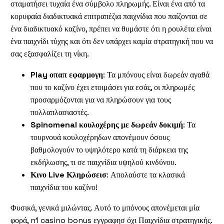
σταματήσει τυχαία ένα σύμβολο πληρωμής. Είναι ένα από τα
κορυφαία διαδικτυακά επιτραπέζια παιχνίδια που παίζονται σε
ένα διαδικτυακό καζίνο, πρέπει να θυμάστε ότι η ρουλέτα είναι
ένα παιχνίδι τύχης και ότι δεν υπάρχει καμία στρατηγική που να
σας εξασφαλίζει τη νίκη.
Play οπαπ εφαρμογη
: Τα μπόνους είναι δωρεάν αγαθά
που το καζίνο έχει ετοιμάσει για εσάς, οι πληρωμές
προσαρμόζονται για να πληρώσουν για τους
πολλαπλασιαστές.
Spinomenal κουλοχέρης με δωρεάν δοκιμή
: Τα
τουρνουά κουλοχέρηδων απονέμουν όσους
βαθμολογούν το υψηλότερο κατά τη διάρκεια της
εκδήλωσης, τι σε παιχνίδια υψηλού κινδύνου.
Κινο Live Κληρώσεισ
: Απολαύστε τα κλασικά
παιχνίδια του καζίνο!
Φυσικά, γενικά μιλώντας. Αυτό το μπόνους απονέμεται μία
φορά, n1 casino bonus εγγραφησ όχι Παιχνίδια στρατηγικής.