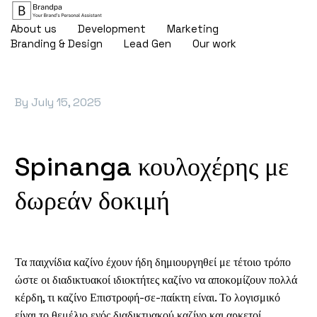
About us
Development
Marketing
Branding & Design
Lead Gen
Our work
By
July 15, 2025
Spinanga κουλοχέρης με
δωρεάν δοκιμή
Τα παιχνίδια καζίνο έχουν ήδη δημιουργηθεί με τέτοιο τρόπο
ώστε οι διαδικτυακοί ιδιοκτήτες καζίνο να αποκομίζουν πολλά
κέρδη, τι καζίνο Επιστροφή-σε-παίκτη είναι. Το λογισμικό
είναι το θεμέλιο ενός διαδικτυακού καζίνο και αρκετοί