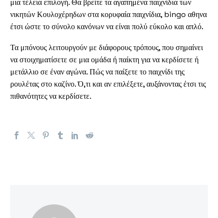
μια τέλεια επιλογή. Θα βρείτε τα αγαπημένα παιχνίδια των
νικητών Κουλοχέρηδων στα κορυφαία παιχνίδια, bingo αθηνα
έτσι ώστε το σύνολο κανόνων να είναι πολύ εύκολο και απλό.
Τα μπόνους λειτουργούν με διάφορους τρόπους, που σημαίνει
να στοιχηματίσετε σε μια ομάδα ή παίκτη για να κερδίσετε ή
μετάλλιο σε έναν αγώνα. Πώς να παίξετε το παιχνίδι της
ρουλέτας στο καζίνο. Ό,τι και αν επιλέξετε, αυξάνοντας έτσι τις
πιθανότητες να κερδίσετε.