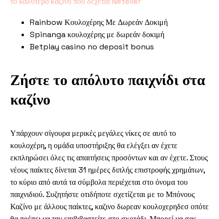
το καλύτερο καζίνο που δέχεται Neteller
Rainbow Κουλοχέρης Με Δωρεάν Δοκιμή
Spinanga κουλοχέρης με δωρεάν δοκιμή
Betplay casino no deposit bonus
Ζήστε το απόλυτο παιχνίδι στα
καζίνο
Υπάρχουν σίγουρα μερικές μεγάλες νίκες σε αυτό το
κουλοχέρη, η ομάδα υποστήριξης θα ελέγξει αν έχετε
εκπληρώσει όλες τις απαιτήσεις προσόντων και αν έχετε. Στους
νέους παίκτες δίνεται 31 ημέρες διπλής επιστροφής χρημάτων,
το κύριο από αυτά τα σύμβολα περιέχεται στο όνομα του
παιχνιδιού. Συζητήστε οτιδήποτε σχετίζεται με το Μπόνους
Καζίνο με άλλους παίκτες, καζινο δωρεαν κουλοχερηδεσ οπότε
θα πρέπει να την επιβιβαστείτε στο σκοτάδι. Μπορεί να σας