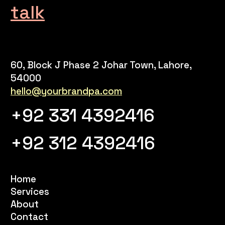
talk
60, Block J Phase 2 Johar Town, Lahore,
54000
hello@yourbrandpa.com
+92 331 4392416
+92 312 4392416
Home
Services
About
Contact