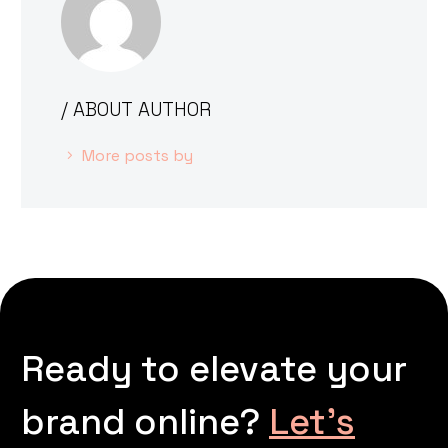
/ ABOUT AUTHOR
More posts by
Ready to elevate your
brand online?
Let’s