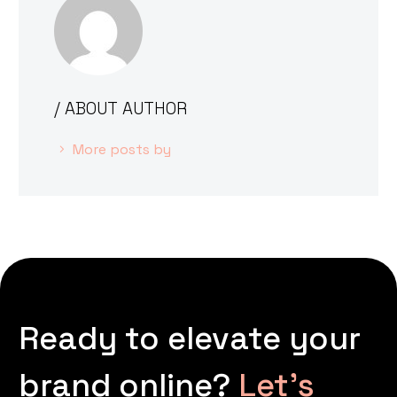
/ ABOUT AUTHOR
More posts by
Ready to elevate your
brand online?
Let’s