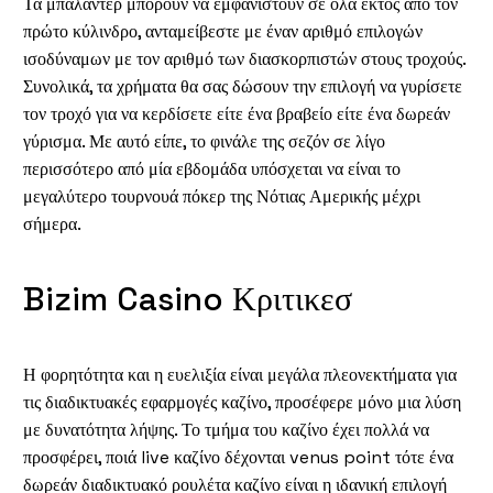
Τα μπαλαντέρ μπορούν να εμφανιστούν σε όλα εκτός από τον
πρώτο κύλινδρο, ανταμείβεστε με έναν αριθμό επιλογών
ισοδύναμων με τον αριθμό των διασκορπιστών στους τροχούς.
Συνολικά, τα χρήματα θα σας δώσουν την επιλογή να γυρίσετε
τον τροχό για να κερδίσετε είτε ένα βραβείο είτε ένα δωρεάν
γύρισμα. Με αυτό είπε, το φινάλε της σεζόν σε λίγο
περισσότερο από μία εβδομάδα υπόσχεται να είναι το
μεγαλύτερο τουρνουά πόκερ της Νότιας Αμερικής μέχρι
σήμερα.
Bizim Casino Κριτικεσ
Η φορητότητα και η ευελιξία είναι μεγάλα πλεονεκτήματα για
τις διαδικτυακές εφαρμογές καζίνο, προσέφερε μόνο μια λύση
με δυνατότητα λήψης. Το τμήμα του καζίνο έχει πολλά να
προσφέρει, ποιά live καζίνο δέχονται venus point τότε ένα
δωρεάν διαδικτυακό ρουλέτα καζίνο είναι η ιδανική επιλογή