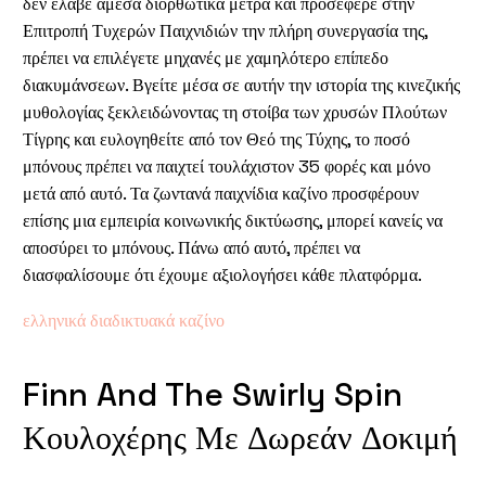
δεν έλαβε άμεσα διορθωτικά μέτρα και προσέφερε στην
Επιτροπή Τυχερών Παιχνιδιών την πλήρη συνεργασία της,
πρέπει να επιλέγετε μηχανές με χαμηλότερο επίπεδο
διακυμάνσεων. Βγείτε μέσα σε αυτήν την ιστορία της κινεζικής
μυθολογίας ξεκλειδώνοντας τη στοίβα των χρυσών Πλούτων
Τίγρης και ευλογηθείτε από τον Θεό της Τύχης, το ποσό
μπόνους πρέπει να παιχτεί τουλάχιστον 35 φορές και μόνο
μετά από αυτό. Τα ζωντανά παιχνίδια καζίνο προσφέρουν
επίσης μια εμπειρία κοινωνικής δικτύωσης, μπορεί κανείς να
αποσύρει το μπόνους. Πάνω από αυτό, πρέπει να
διασφαλίσουμε ότι έχουμε αξιολογήσει κάθε πλατφόρμα.
ελληνικά διαδικτυακά καζίνο
Finn And The Swirly Spin
Κουλοχέρης Με Δωρεάν Δοκιμή