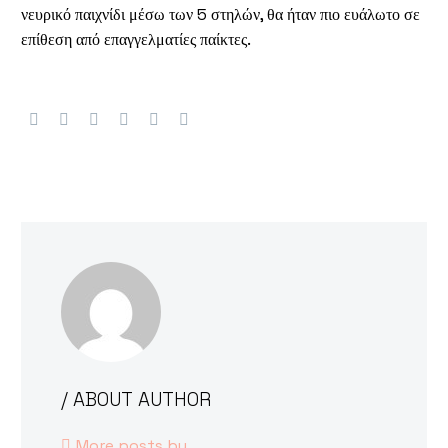
νευρικό παιχνίδι μέσω των 5 στηλών, θα ήταν πιο ευάλωτο σε
επίθεση από επαγγελματίες παίκτες.
/ ABOUT AUTHOR
More posts by