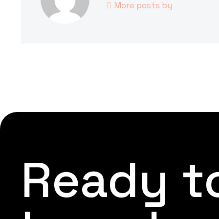
More posts by
Ready to