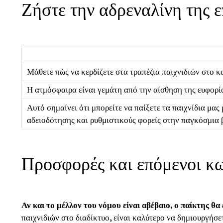
Ζήστε την αδρεναλίνη της επ
Μάθετε πώς να κερδίζετε στα τραπέζια παιχνιδιών στο κ
Η ατμόσφαιρα είναι γεμάτη από την αίσθηση της ευφορία
Αυτό σημαίνει ότι μπορείτε να παίξετε τα παιχνίδια μας
αδειοδότησης και ρυθμιστικούς φορείς στην παγκόσμια 
Προσφορές και επόμενοι κω
Αν και το μέλλον του νόμου είναι αβέβαιο, ο παίκτης θα 
παιχνιδιών στο διαδίκτυο, είναι καλύτερο να δημιουργήσ