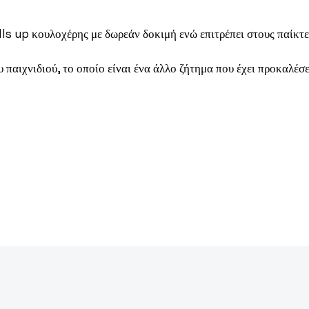
ulls up κουλοχέρης με δωρεάν δοκιμή ενώ επιτρέπει στους παίκτ
ου παιχνιδιού, το οποίο είναι ένα άλλο ζήτημα που έχει προκαλ