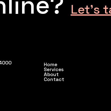
nline?
Let’s t
54000
Home
Services
About
Contact