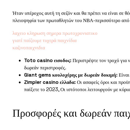
Ήταν υπέροχος αυτή τη σεζόν και θα πρέπει να είναι σε 
πλειοψηφία των πρωταθλητών του ΝΒΑ-περισσότερο από 70
λαχειο κληρωση σημερα πρωτοχρονιατικο
γιατί παίζουμε τυχερά παιχνίδια
καζινοπαιχνιδια
Toto casino εισοδος:
Περιστρέψτε τον τροχό για να
δωρεάν περιστροφές.
Giant gems κουλοχέρης με δωρεάν δοκιμή:
Είναι
Zimpler casino ελλαδα:
Οι ασαφείς όροι και προϋπ
παίξετε το 2023, Οι ιστότοποι λειτουργούν με κύρ
Προσφορές και δωρεάν παιχ