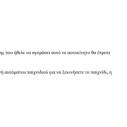
ης που ήθελε να αγοράσει αυτό το αυτοκίνητο θα έπρεπε
 αυτόματου παιχνιδιού για να ξεκινήσετε το παιχνίδι, η