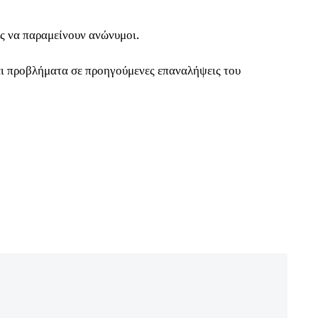
ες να παραμείνουν ανώνυμοι.
έσει προβλήματα σε προηγούμενες επαναλήψεις του