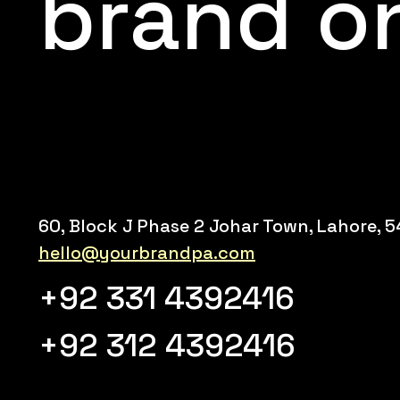
brand o
60, Block J Phase 2 Johar Town, Lahore, 
hello@yourbrandpa.com
+92 331 4392416
+92 312 4392416