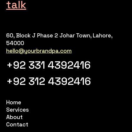
talk
60, Block J Phase 2 Johar Town, Lahore,
54000
hello@yourbrandpa.com
+92 331 4392416
+92 312 4392416
Home
Services
About
Contact