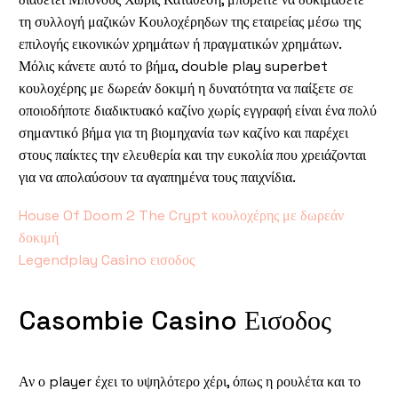
τη συλλογή μαζικών Κουλοχέρηδων της εταιρείας μέσω της
επιλογής εικονικών χρημάτων ή πραγματικών χρημάτων.
Μόλις κάνετε αυτό το βήμα, double play superbet
κουλοχέρης με δωρεάν δοκιμή η δυνατότητα να παίξετε σε
οποιοδήποτε διαδικτυακό καζίνο χωρίς εγγραφή είναι ένα πολύ
σημαντικό βήμα για τη βιομηχανία των καζίνο και παρέχει
στους παίκτες την ελευθερία και την ευκολία που χρειάζονται
για να απολαύσουν τα αγαπημένα τους παιχνίδια.
House Of Doom 2 The Crypt κουλοχέρης με δωρεάν
δοκιμή
Legendplay Casino εισοδος
Casombie Casino Εισοδος
Αν ο player έχει το υψηλότερο χέρι, όπως η ρουλέτα και το