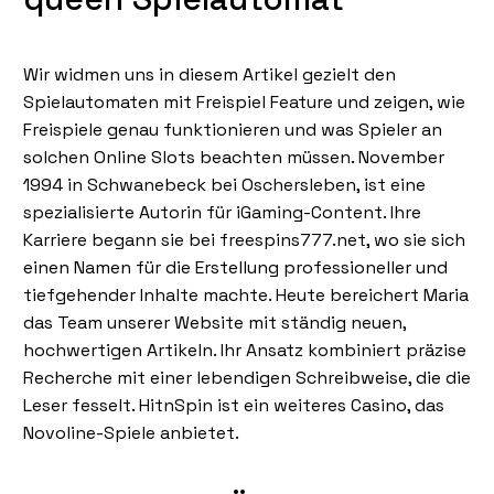
Wir widmen uns in diesem Artikel gezielt den
Spielautomaten mit Freispiel Feature und zeigen, wie
Freispiele genau funktionieren und was Spieler an
solchen Online Slots beachten müssen. November
1994 in Schwanebeck bei Oschersleben, ist eine
spezialisierte Autorin für iGaming-Content. Ihre
Karriere begann sie bei freespins777.net, wo sie sich
einen Namen für die Erstellung professioneller und
tiefgehender Inhalte machte. Heute bereichert Maria
das Team unserer Website mit ständig neuen,
hochwertigen Artikeln. Ihr Ansatz kombiniert präzise
Recherche mit einer lebendigen Schreibweise, die die
Leser fesselt. HitnSpin ist ein weiteres Casino, das
Novoline-Spiele anbietet.