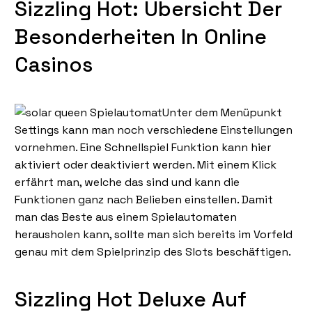
Sizzling Hot: Übersicht Der
Besonderheiten In Online
Casinos
Unter dem Menüpunkt
Settings kann man noch verschiedene Einstellungen
vornehmen. Eine Schnellspiel Funktion kann hier
aktiviert oder deaktiviert werden. Mit einem Klick
erfährt man, welche das sind und kann die
Funktionen ganz nach Belieben einstellen. Damit
man das Beste aus einem Spielautomaten
herausholen kann, sollte man sich bereits im Vorfeld
genau mit dem Spielprinzip des Slots beschäftigen.
Sizzling Hot Deluxe Auf