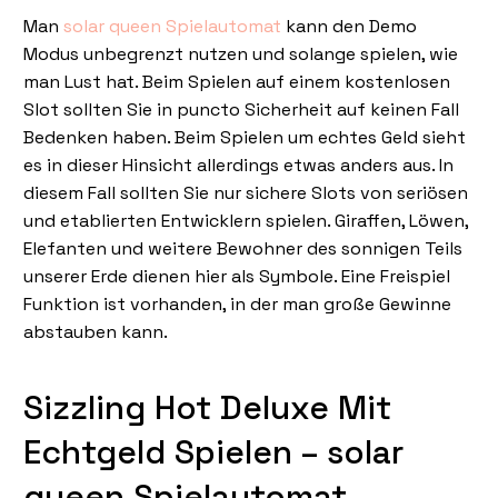
Man
solar queen Spielautomat
kann den Demo
Modus unbegrenzt nutzen und solange spielen, wie
man Lust hat. Beim Spielen auf einem kostenlosen
Slot sollten Sie in puncto Sicherheit auf keinen Fall
Bedenken haben. Beim Spielen um echtes Geld sieht
es in dieser Hinsicht allerdings etwas anders aus. In
diesem Fall sollten Sie nur sichere Slots von seriösen
und etablierten Entwicklern spielen. Giraffen, Löwen,
Elefanten und weitere Bewohner des sonnigen Teils
unserer Erde dienen hier als Symbole. Eine Freispiel
Funktion ist vorhanden, in der man große Gewinne
abstauben kann.
Sizzling Hot Deluxe Mit
Echtgeld Spielen – solar
queen Spielautomat