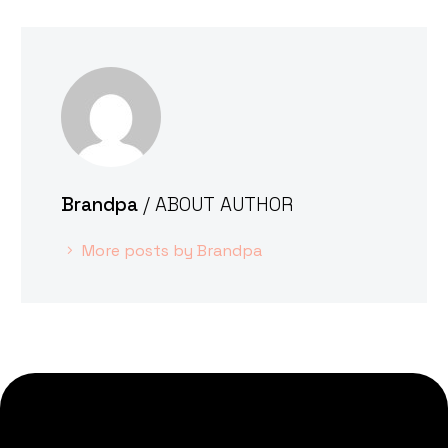
Brandpa
/ ABOUT AUTHOR
More posts by Brandpa