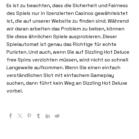
Es ist zu beachten, dass die Sicherheit und Fairness
des Spiels nur in lizenzierten Casinos gewährleistet
ist, die auf unserer Website zu finden sind. Während
wir daran arbeiten das Problem zu beben, können
Sie diese ähnlichen Spiele ausprobieren. Dieser
Spielautomat ist genau das Richtige für echte
Puristen. Und auch, wenn Sie auf Sizzling Hot Deluce
free Spins verzichten müssen, wird nicht so schnell
Langeweile aufkommen. Wenn Sie einen einfach
verständlichen Slot mit einfachem Gameplay
suchen, dann führt kein Weg an Sizzling Hot Deluxe
vorbei.