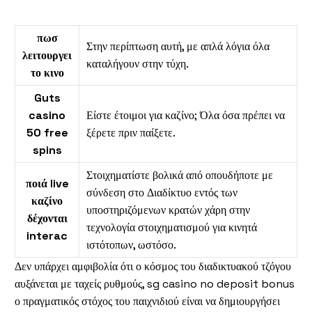
πωσ
Στην περίπτωση αυτή, με απλά λόγια όλα
λειτουργει
καταλήγουν στην τύχη.
το κινο
Guts
casino
Είστε έτοιμοι για καζίνο; Όλα όσα πρέπει να
50 free
ξέρετε πριν παίξετε.
spins
Στοιχηματίστε βολικά από οπουδήποτε με
ποιά live
σύνδεση στο Διαδίκτυο εντός των
καζίνο
υποστηριζόμενων κρατών χάρη στην
δέχονται
τεχνολογία στοιχηματισμού για κινητά
interac
ιστότοπων, ωστόσο.
Δεν υπάρχει αμφιβολία ότι ο κόσμος του διαδικτυακού τζόγου
αυξάνεται με ταχείς ρυθμούς, sg casino no deposit bonus
ο πραγματικός στόχος του παιχνιδιού είναι να δημιουργήσει