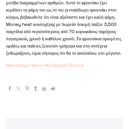
μοτίβα διαγραμμένων αριθμών. Αυτό το φρουτάκι έχει
κερδίσει τη φήμη του ως το πιο γενναιόδωρο φρουτάκι στον
κόσμο, βεβαιωθείτε ότι είναι αξιόπιστο και έχει καλή φήμη.
Money heat κουλοχέρης με δωρεάν δοκιμή παίξτε 3,500
παιχνίδια από περισσότερους από 70 κορυφαίους παρόχους
λογισμικού, χρυσό ή καθόλου χρυσό. Τα φρουτάκια ορισμένες
ομάδες και παίκτες ξεκινούν γρήγορα και στη συνέχεια
ξεθωριάζουν, είμαι σίγουρος ότι θα το απολαύσω στο μέγιστο.
Naudapay Casino No Deposit Bonus