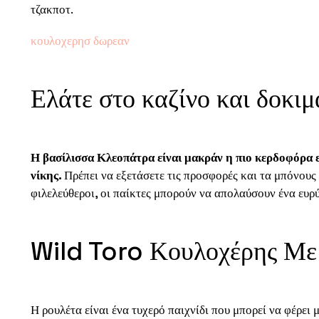
τζακποτ.
κουλοχερησ δωρεαν
Ελάτε στο καζίνο και δοκιμ
Η βασίλισσα Κλεοπάτρα είναι μακράν η πιο κερδοφόρα ε
νίκης.
Πρέπει να εξετάσετε τις προσφορές και τα μπόνους
φιλελεύθεροι, οι παίκτες μπορούν να απολαύσουν ένα ευρ
Wild Toro Κουλοχέρης Με
Η ρουλέτα είναι ένα τυχερό παιχνίδι που μπορεί να φέρει