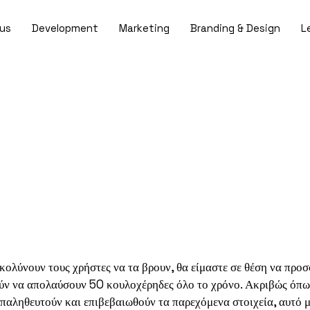
us
Development
Marketing
Branding & Design
L
ευκολύνουν τους χρήστες να τα βρουν, θα είμαστε σε θέση να πρ
ύν να απολαύσουν 50 κουλοχέρηδες όλο το χρόνο. Ακριβώς όπως 
παληθευτούν και επιβεβαιωθούν τα παρεχόμενα στοιχεία, αυτό με