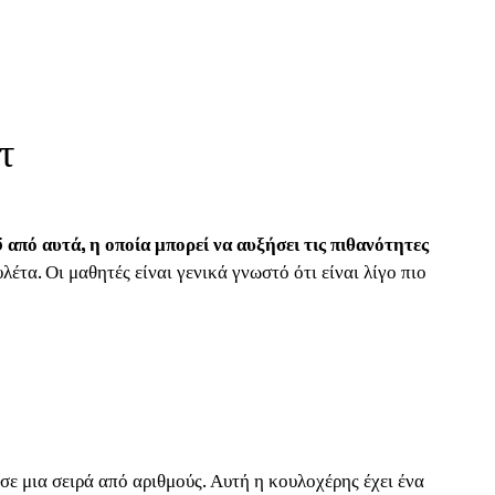
τ
από αυτά, η οποία μπορεί να αυξήσει τις πιθανότητες
υλέτα.
Οι μαθητές είναι γενικά γνωστό ότι είναι λίγο πιο
 σε μια σειρά από αριθμούς. Αυτή η κουλοχέρης έχει ένα