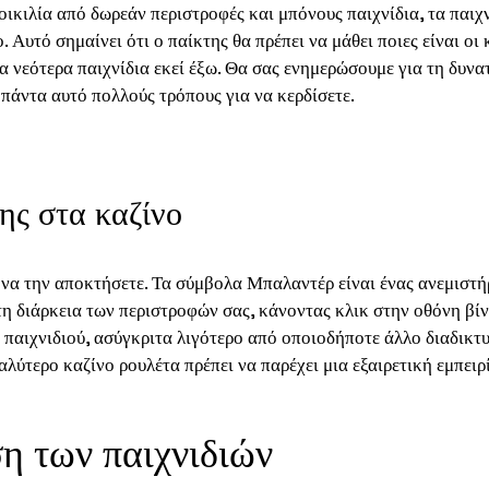
οικιλία από δωρεάν περιστροφές και μπόνους παιχνίδια, τα παιχ
. Αυτό σημαίνει ότι ο παίκτης θα πρέπει να μάθει ποιες είναι οι
 νεότερα παιχνίδια εκεί έξω. Θα σας ενημερώσουμε για τη δυνατ
 πάντα αυτό πολλούς τρόπους για να κερδίσετε.
ης στα καζίνο
 να την αποκτήσετε. Τα σύμβολα Μπαλαντέρ είναι ένας ανεμιστήρ
τη διάρκεια των περιστροφών σας, κάνοντας κλικ στην οθόνη βί
ου παιχνιδιού, ασύγκριτα λιγότερο από οποιοδήποτε άλλο διαδικ
ύτερο καζίνο ρουλέτα πρέπει να παρέχει μια εξαιρετική εμπειρί
ση των παιχνιδιών