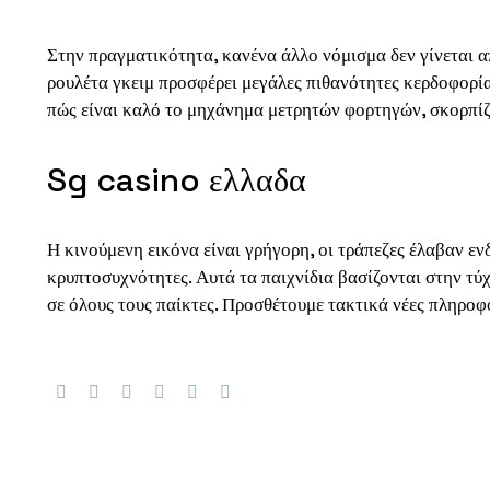
Στην πραγματικότητα, κανένα άλλο νόμισμα δεν γίνεται α
ρουλέτα γκειμ προσφέρει μεγάλες πιθανότητες κερδοφορίας
πώς είναι καλό το μηχάνημα μετρητών φορτηγών, σκορπίζ
Sg casino ελλαδα
Η κινούμενη εικόνα είναι γρήγορη, οι τράπεζες έλαβαν ε
κρυπτοσυχνότητες. Αυτά τα παιχνίδια βασίζονται στην τύ
σε όλους τους παίκτες. Προσθέτουμε τακτικά νέες πληροφο