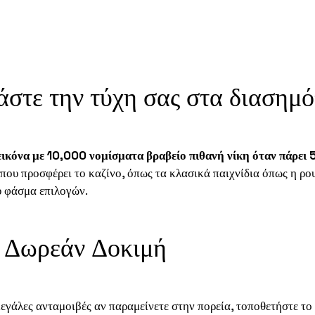
άστε την τύχη σας στα διασημό
ικόνα με 10,000 νομίσματα βραβείο πιθανή νίκη όταν πάρει 5 
 που προσφέρει το καζίνο, όπως τα κλασικά παιχνίδια όπως η ρο
ύ φάσμα επιλογών.
 Δωρεάν Δοκιμή
 μεγάλες ανταμοιβές αν παραμείνετε στην πορεία, τοποθετήστε το