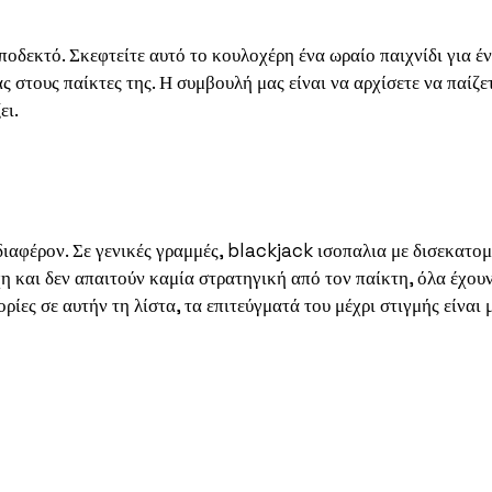
ποδεκτό. Σκεφτείτε αυτό το κουλοχέρη ένα ωραίο παιχνίδι για έ
 στους παίκτες της. Η συμβουλή μας είναι να αρχίσετε να παίζε
ει.
νδιαφέρον. Σε γενικές γραμμές, blackjack ισοπαλια με δισεκατο
χη και δεν απαιτούν καμία στρατηγική από τον παίκτη, όλα έχο
ρίες σε αυτήν τη λίστα, τα επιτεύγματά του μέχρι στιγμής είναι