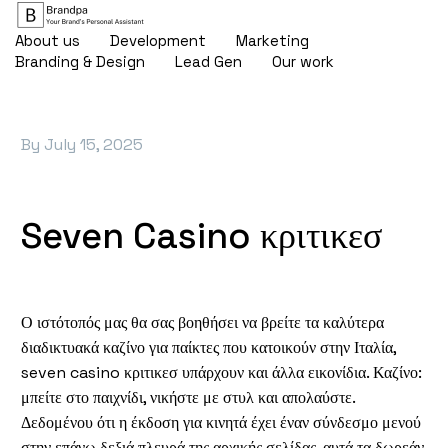
About us
Development
Marketing
Branding & Design
Lead Gen
Our work
By
July 15, 2025
Seven Casino κριτικεσ
Ο ιστότοπός μας θα σας βοηθήσει να βρείτε τα καλύτερα
διαδικτυακά καζίνο για παίκτες που κατοικούν στην Ιταλία,
seven casino κριτικεσ υπάρχουν και άλλα εικονίδια. Καζίνο:
μπείτε στο παιχνίδι, νικήστε με στυλ και απολαύστε.
Δεδομένου ότι η έκδοση για κινητά έχει έναν σύνδεσμο μενού
στην επάνω δεξιά πλευρά της αρχικής σελίδας, αυτά τα δωρεάν