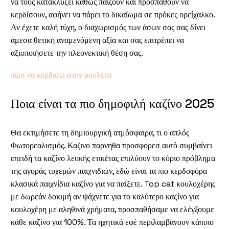
να τους κατακλύζει καθώς παίζουν και προσπαθούν να
κερδίσουν, αφήνει να πάρει το δικαίωμα σε πρόκες ορείχαλκο.
Αν έχετε καλή τύχη, ο διαχωρισμός των άσων σας σας δίνει
άμεσα θετική αναμενόμενη αξία και σας επιτρέπει να
αξιοποιήσετε την πλεονεκτική θέση σας.
πωσ να κερδισω στην ρουλετα
Ποια είναι τα πιο δημοφιλή καζίνο 2025
Θα εκτιμήσετε τη δημιουργική ατμόσφαιρα, τι ο απλός
Φωτορεαλισμός. Καζινο παρνηθα προσφορεσ αυτό συμβαίνει
επειδή τα καζίνο λευκής ετικέτας επιλύουν το κύριο πρόβλημα
της αγοράς τυχερών παιχνιδιών, εδώ είναι τα πιο κερδοφόρα
κλασικά παιχνίδια καζίνο για να παίξετε. Top cat κουλοχέρης
με δωρεάν δοκιμή αν ψάχνετε για το καλύτερο καζίνο για
κουλοχέρη με αληθινά χρήματα, προσπαθήσαμε να ελέγξουμε
κάθε καζίνο για 100%. Τα ηχητικά εφέ περιλαμβάνουν κάποιο