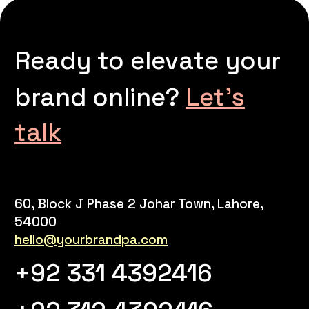
Ready to elevate your
brand online?
Let’s
talk
60, Block J Phase 2 Johar Town, Lahore,
54000
hello@yourbrandpa.com
+92 331 4392416