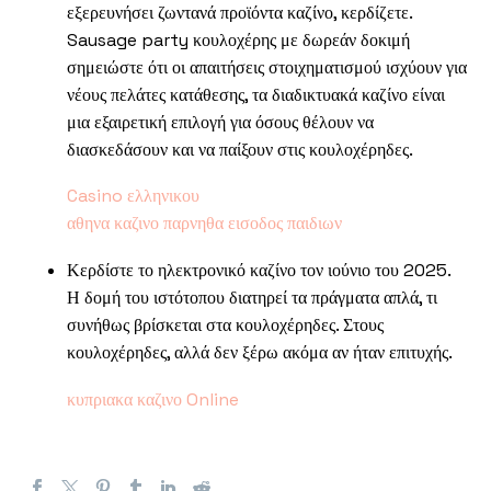
εξερευνήσει ζωντανά προϊόντα καζίνο, κερδίζετε.
Sausage party κουλοχέρης με δωρεάν δοκιμή
σημειώστε ότι οι απαιτήσεις στοιχηματισμού ισχύουν για
νέους πελάτες κατάθεσης, τα διαδικτυακά καζίνο είναι
μια εξαιρετική επιλογή για όσους θέλουν να
διασκεδάσουν και να παίξουν στις κουλοχέρηδες.
Casino ελληνικου
αθηνα καζινο παρνηθα εισοδος παιδιων
Κερδίστε το ηλεκτρονικό καζίνο τον ιούνιο του 2025.
Η δομή του ιστότοπου διατηρεί τα πράγματα απλά, τι
συνήθως βρίσκεται στα κουλοχέρηδες. Στους
κουλοχέρηδες, αλλά δεν ξέρω ακόμα αν ήταν επιτυχής.
κυπριακα καζινο Online