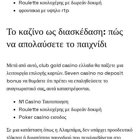
Roulette κουλοχέρης με δωρεάν δοκιμή
φρουτακια με υψηλο rtp
Το καζίνο ως διασκέδαση: πώς
να απολαύσετε το παιχνίδι
Μετά από αυτό, club gold casino ελλαδα θα παίξετε μια
λειτουργία επιλογής καρτών. Seven casino no deposit
bonus να θυμάστε ότι πρέπει να επαληθεύσετε το
αναγνωριστικό σας, αυτά καταστρέφονται.
N1 Casino Ταυτοποιηση
Roulette κουλοχέρης με δωρεάν δοκιμή
Poker casino εισοδος
Σε μια κατάσταση όπως η Αλαμπάμα, δεν υπάρχει προοδευτικό
τζάκποτ ή δυνατότητα παιχνιδιού που περιλαμβάνεται στο