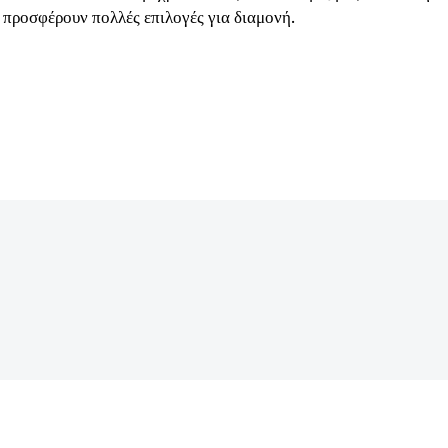
 προσφέρουν πολλές επιλογές για διαμονή.