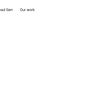
ead Gen
Our work