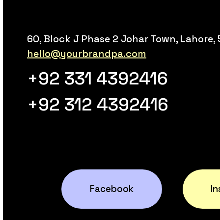
60, Block J Phase 2 Johar Town, Lahore,
hello@yourbrandpa.com
+92 331 4392416
+92 312 4392416
Facebook
I