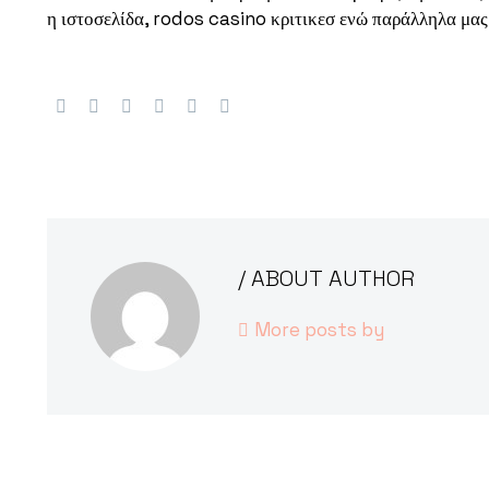
η ιστοσελίδα, rodos casino κριτικεσ ενώ παράλληλα μας
/ ABOUT AUTHOR
More posts by