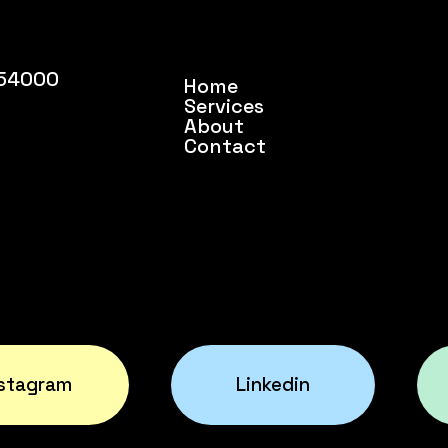
 54000
Home
Services
About
Contact
nstagram
Linkedin