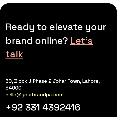
Ready to elevate your
brand online?
Let’s
talk
60, Block J Phase 2 Johar Town, Lahore,
54000
hello@yourbrandpa.com
+92 331 4392416