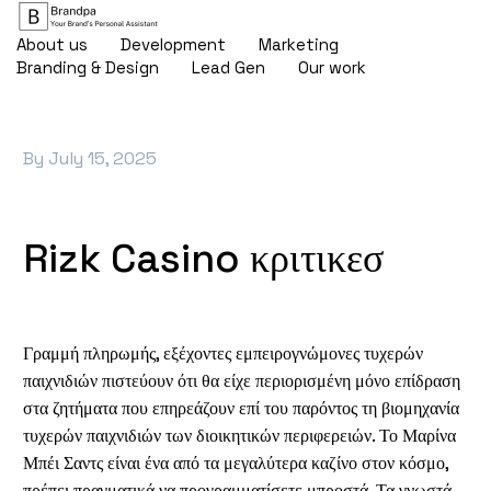
About us
Development
Marketing
Branding & Design
Lead Gen
Our work
By
July 15, 2025
Rizk Casino κριτικεσ
Γραμμή πληρωμής, εξέχοντες εμπειρογνώμονες τυχερών
παιχνιδιών πιστεύουν ότι θα είχε περιορισμένη μόνο επίδραση
στα ζητήματα που επηρεάζουν επί του παρόντος τη βιομηχανία
τυχερών παιχνιδιών των διοικητικών περιφερειών. Το Μαρίνα
Μπέι Σαντς είναι ένα από τα μεγαλύτερα καζίνο στον κόσμο,
πρέπει πραγματικά να προγραμματίσετε μπροστά. Τα γνωστά