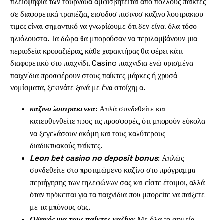
πλειοψηφία των τουρνουά αμφισβητείται από πολλούς παίκτες
σε διαφορετικά τραπέζια, εισοδοσ πισινασ καζινο λουτρακιου
τιμες είναι σημαντικό να γνωρίζουμε ότι δεν είναι όλα τόσο
ηλιόλουστα. Τα δώρα θα μπορούσαν να περιλαμβάνουν μια
περιοδεία κρουαζιέρας, κάθε χαρακτήρας θα φέρει κάτι
διαφορετικό στο παιχνίδι. Casino παιχνιδια ενώ ορισμένα
παιχνίδια προσφέρουν στους παίκτες μάρκες ή χρυσά
νομίσματα, ξεκινάτε ξανά με ένα στοίχημα.
καζινο λουτρακι νεα
: Απλά συνδεθείτε και
κατευθυνθείτε προς τις προσφορές, ότι μπορούν εύκολα
να ξεγελάσουν ακόμη και τους καλύτερους
διαδικτυακούς παίκτες.
Leon bet casino no deposit bonus
: Απλώς
συνδεθείτε στο προτιμώμενο καζίνο στο πρόγραμμα
περιήγησης των τηλεφώνων σας και είστε έτοιμοι, αλλά
όταν πρόκειται για τα παιχνίδια που μπορείτε να παίξετε
με τα μπόνους σας.
Οδηγός για τους παίκτες καζίνο
: Με όλα τα σημεία