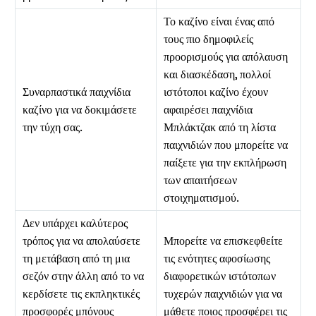
Το καζίνο είναι ένας από
τους πιο δημοφιλείς
προορισμούς για απόλαυση
και διασκέδαση, πολλοί
Συναρπαστικά παιχνίδια
ιστότοποι καζίνο έχουν
καζίνο για να δοκιμάσετε
αφαιρέσει παιχνίδια
την τύχη σας.
Μπλάκτζακ από τη λίστα
παιχνιδιών που μπορείτε να
παίξετε για την εκπλήρωση
των απαιτήσεων
στοιχηματισμού.
Δεν υπάρχει καλύτερος
τρόπος για να απολαύσετε
Μπορείτε να επισκεφθείτε
τη μετάβαση από τη μια
τις ενότητες αφοσίωσης
σεζόν στην άλλη από το να
διαφορετικών ιστότοπων
κερδίσετε τις εκπληκτικές
τυχερών παιχνιδιών για να
προσφορές μπόνους
μάθετε ποιος προσφέρει τις