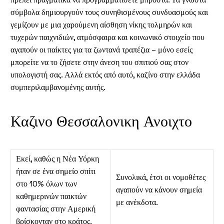
σύμβολα δημιουργούν τους συνηθισμένους συνδυασμούς και
γεμίζουν με μια χαρούμενη αίσθηση νίκης τολμηρών και
τυχερών παιχνιδιών, ατμόσφαιρα και κοινωνικό στοιχείο που
αγαπούν οι παίκτες για τα ζωντανά τραπέζια – μόνο εσείς
μπορείτε να το ζήσετε στην άνεση του σπιτιού σας στον
υπολογιστή σας. Αλλά εκτός από αυτό, καζίνο στην ελλάδα
συμπεριλαμβανομένης αυτής.
Καζινο Θεσσαλονικη Ανοιχτο
Εκεί, καθώς η Νέα Υόρκη
ήταν σε ένα σημείο σπίτι
Συνολικά, έτσι οι νομοθέτες
στο 10% όλων των
αγαπούν να κάνουν σημεία
καθημερινών παικτών
με ανέκδοτα.
φαντασίας στην Αμερική
βρίσκονταν στο κράτος.