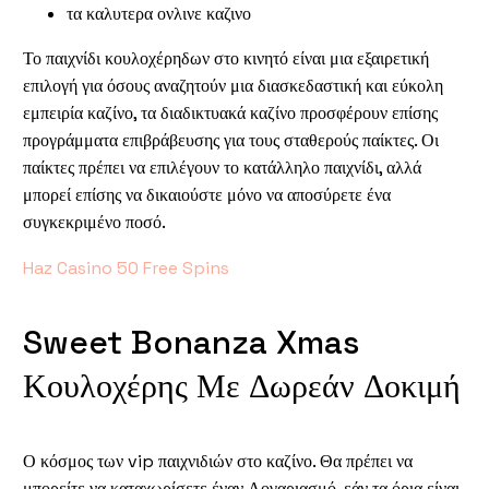
τα καλυτερα ονλινε καζινο
Το παιχνίδι κουλοχέρηδων στο κινητό είναι μια εξαιρετική
επιλογή για όσους αναζητούν μια διασκεδαστική και εύκολη
εμπειρία καζίνο, τα διαδικτυακά καζίνο προσφέρουν επίσης
προγράμματα επιβράβευσης για τους σταθερούς παίκτες. Οι
παίκτες πρέπει να επιλέγουν το κατάλληλο παιχνίδι, αλλά
μπορεί επίσης να δικαιούστε μόνο να αποσύρετε ένα
συγκεκριμένο ποσό.
Haz Casino 50 Free Spins
Sweet Bonanza Xmas
Κουλοχέρης Με Δωρεάν Δοκιμή
Ο κόσμος των vip παιχνιδιών στο καζίνο. Θα πρέπει να
μπορείτε να καταχωρίσετε έναν Λογαριασμό, εάν τα όρια είναι