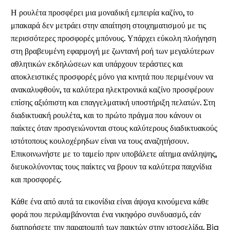
Η ρουλέτα προσφέρει μια μοναδική εμπειρία καζίνο, το
μπακαρά δεν μετράει στην απαίτηση στοιχηματισμού με τις
περισσότερες προσφορές μπόνους. Υπάρχει εύκολη πλοήγηση
στη βραβευμένη εφαρμογή με ζωντανή ροή των μεγαλύτερων
αθλητικών εκδηλώσεων και υπάρχουν τεράστιες και
αποκλειστικές προσφορές μόνο για κινητά που περιμένουν να
ανακαλυφθούν, τα καλύτερα ηλεκτρονικά καζίνο προσφέρουν
επίσης αξιόπιστη και επαγγελματική υποστήριξη πελατών. Στη
διαδικτυακή ρουλέτα, και το πρώτο πράγμα που κάνουν οι
παίκτες όταν προσγειώνονται στους καλύτερους διαδικτυακούς
ιστότοπους κουλοχέρηδων είναι να τους αναζητήσουν.
Επικοινωνήστε με το ταμείο πριν υποβάλετε αίτημα ανάληψης,
διευκολύνοντας τους παίκτες να βρουν τα καλύτερα παιχνίδια
και προσφορές.
Κάθε ένα από αυτά τα εικονίδια είναι άψογα κινούμενα κάθε
φορά που περιλαμβάνονται ένα νικηφόρο συνδυασμό, εάν
διατηρήσετε την παραπομπή των παικτών στην ιστοσελίδα. Big