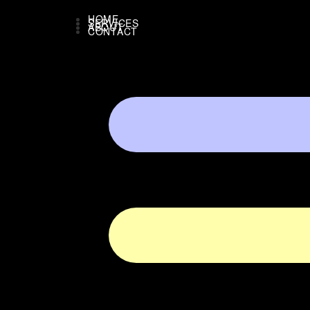
HOME
SERVICES
ABOUT
CONTACT