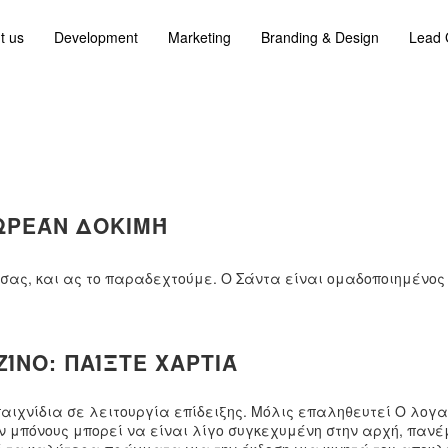
t us
Development
Marketing
Branding & Design
Lead
ΩΡΕΆΝ ΔΟΚΙΜΉ
 σας, και ας το παραδεχτούμε. Ο Σάντα είναι ομαδοποιημένος
ΊΝΟ: ΠΑΊΞΤΕ ΧΑΡΤΙΆ
αιχνίδια σε λειτουργία επίδειξης. Μόλις επαληθευτεί Ο λογα
ών μπόνους μπορεί να είναι λίγο συγκεχυμένη στην αρχή, πα