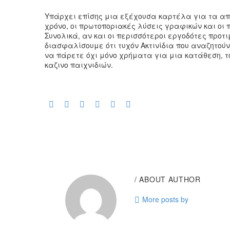
Υπάρχει επίσης μια εξέχουσα καρτέλα για τα 
χρόνο, οι πρωτοποριακές λύσεις γραφικών και οι π
Συνολικά, αν και οι περισσότεροι εργοδότες προ
διασφαλίσουμε ότι τυχόν Ακτινίδια που αναζητούν
να πάρετε όχι μόνο χρήματα για μια κατάθεση, τ
καζινο παιχνιδιών.
/ ABOUT AUTHOR
More posts by