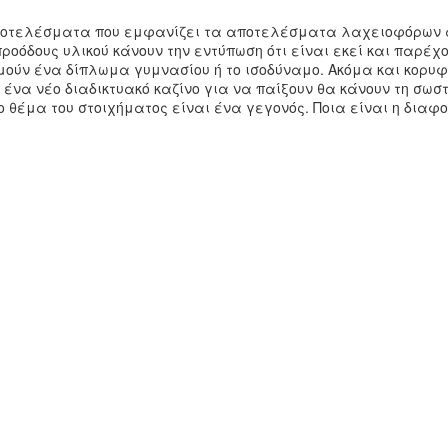
αποτελέσματα που εμφανίζει τα αποτελέσματα λαχειοφόρων
ροόδους υλικού κάνουν την εντύπωση ότι είναι εκεί και παρέχ
τιμούν ένα δίπλωμα γυμνασίου ή το ισοδύναμο. Ακόμα και κορυ
 ένα νέο διαδικτυακό καζίνο για να παίξουν θα κάνουν τη σωσ
ο θέμα του στοιχήματος είναι ένα γεγονός. Ποια είναι η δι