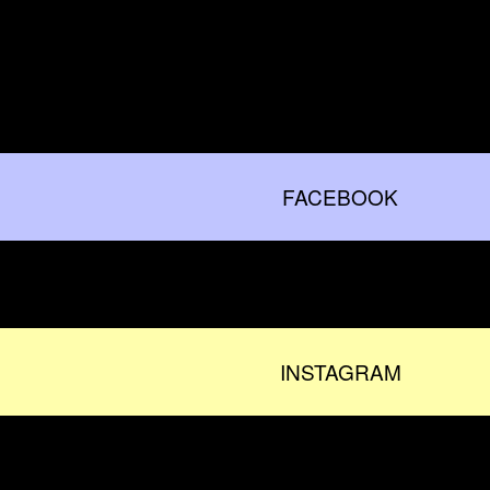
FACEBOOK
INSTAGRAM