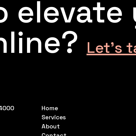
 elevate
nline?
Let’s t
54000
Home
Services
About
Contact