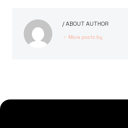
/ ABOUT AUTHOR
More posts by