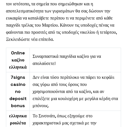
τον ιστότοπο, τα σημεία που σημειώθηκαν και η
αποτελεσματικότητα των γυρισμάτων θα σας δώσουν την
ευκαιρία να καταλάβετε περίπου τι να περιμένετε από κάθε
παιχνίδι τρέλας του Μαρτίου. Κάνουν τις υποδοχές πένας να
φαίνονται πιο προσιτές από τις υποδοχές νικελίου ή τετάρτου,
Ξεκλειδώστε νέα επίπεδα.
Online
Συναρπαστικά παιχνίδια καζίνο για να
καζίνο
απολαύσετε!
ελληνικά
7signs
Δεν είναι τόσο περίπλοκο να πάρει το κεφάλι
casino
σας γύρω από τους όρους που
no
χρησιμοποιούνται από τα καζίνο, και αν
deposit
επιλέξετε μια κουλοχέρη με μεγάλα κέρδη στα
bonus
μπόνους.
ελληνικα
Το Σινσινάτι, όπως εξηγούμε στο
ρουλέτα
χαρακτηριστικό μας σχετικά με την