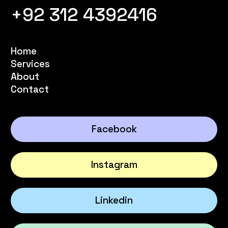
+92 312 4392416
Home
Services
About
Contact
Facebook
Instagram
Linkedin