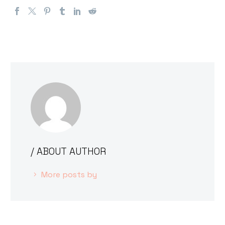
/ ABOUT AUTHOR
More posts by