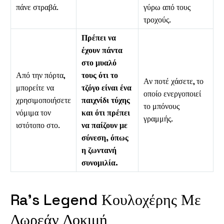
πάνε στραβά.
γύρω από τους
τροχούς.
Πρέπει να
έχουν πάντα
στο μυαλό
Από την πόρτα,
τους ότι το
Αν ποτέ χάσετε, το
μπορείτε να
τζόγο είναι ένα
οποίο ενεργοποιεί
χρησιμοποιήσετε
παιχνίδι τύχης
το μπόνους
νόμιμα τον
και ότι πρέπει
γραμμής.
ιστότοπο στο.
να παίζουν με
σύνεση, όπως
η ζωντανή
συνομιλία.
Ra’s Legend Κουλοχέρης Με
Δωρεάν Δοκιμή