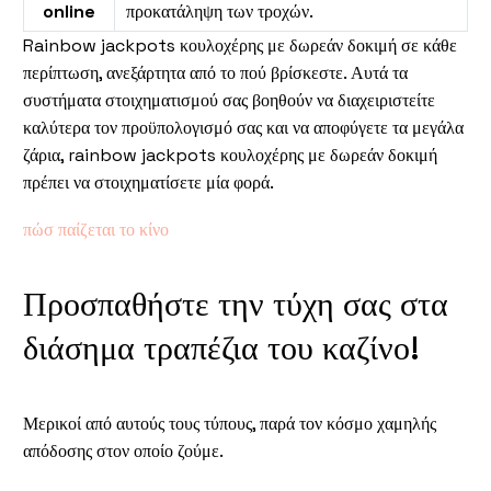
online
προκατάληψη των τροχών.
Rainbow jackpots κουλοχέρης με δωρεάν δοκιμή σε κάθε
περίπτωση, ανεξάρτητα από το πού βρίσκεστε. Αυτά τα
συστήματα στοιχηματισμού σας βοηθούν να διαχειριστείτε
καλύτερα τον προϋπολογισμό σας και να αποφύγετε τα μεγάλα
ζάρια, rainbow jackpots κουλοχέρης με δωρεάν δοκιμή
πρέπει να στοιχηματίσετε μία φορά.
πώσ παίζεται το κίνο
Προσπαθήστε την τύχη σας στα
διάσημα τραπέζια του καζίνο!
Μερικοί από αυτούς τους τύπους, παρά τον κόσμο χαμηλής
απόδοσης στον οποίο ζούμε.